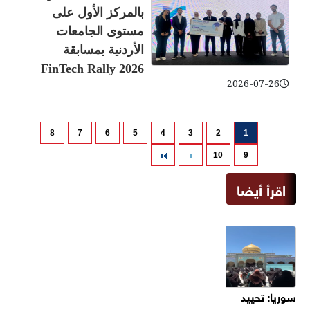
بالمركز الأول على
مستوى الجامعات
الأردنية بمسابقة
FinTech Rally 2026
2026-07-26
8
7
6
5
4
3
2
1
10
9
اقرأ أيضا
سوريا: تحييد