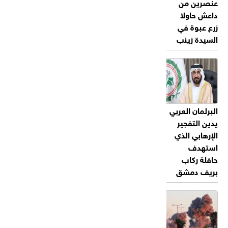
عنصرين من
داعش حاولا
زرع عبوة في
السيدة زينب
البرلمان العربي
يدين التفجير
الإرهابي الذي
استهدف
حافلة ركاب
بريف دمشق