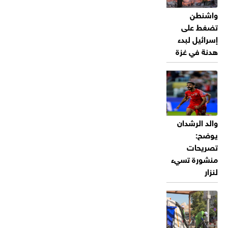
واشنطن
تضغط على
إسرائيل لبدء
هدنة في غزة
والد الرشدان
يوضح:
تصريحات
منشورة تسيء
لنزار