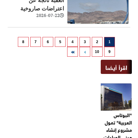
العقبة ناتجة عن
اعتراضات صاروخية
2026-07-22
8
7
6
5
4
3
2
1
10
9
اقرأ أيضا
"البوتاس
العربية" تمول
مشروع إنشاء
مبنى العيادات