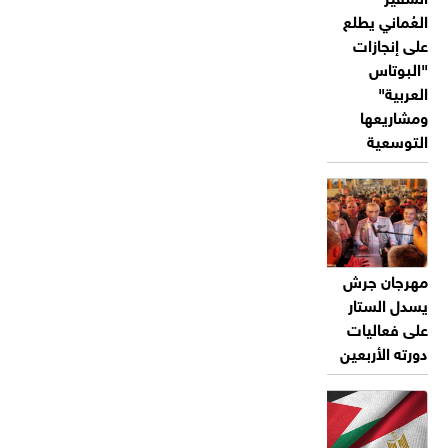
العُماني يطلع
على إنجازات
"البوتاس
العربية"
ومشاريعها
التوسعية
مهرجان جرش
يسدل الستار
على فعاليات
دورته الأربعين