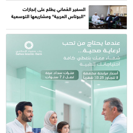
السفير العُماني يطلع على إنجازات
"البوتاس العربية" ومشاريعها التوسعية