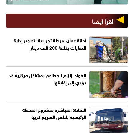
اقرأ أيضا
أمانة عمان: مرحلة تجريبية لتطوير إدارة
النفايات بكلفة 200 ألف دينار
العواد: إلزام المطاعم بمشاغل مركزية قد
يؤدي إلى إغلاقها
الأمانة: المباشرة بمشروع المحطة
الرئيسية للباص السريع قريباً