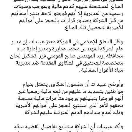
المبالغ المستحقة عليهم كذمم مالية وبموجب وصولات
رسمية من المديرية إلا أنهم فوجئوا لاحقا بنشر أسمائهم
من قبل الشركة وصدور قرارات بالحجز على أموالهم
الأميرية لتحصيل تلك المبالغ.
وقال الناطق الإعلامي في الشركة معتز عبيدات إن مدير
عام الشركة المهندس محمد عمايرة ومدير إدارة مياه
محافظة إربد المهندس صالح المومني قررا تشكيل لجان
متخصصة للتحقيق في الشكاوى المقدمة ضد مديرية
مياه الأغوار الشمالية .
وأوضح عبيدات أن مضمون الشكاوى يتمثل بقيام
مواطنين بتسديد ما عليهم من ذمم مالية رسميا غير
أنهم فوجئوا بتبليغهم بوجود متأخرات مالية مسجلة
بحقهم الأمر الذي استتبع الحجز على أموالهم الأميرية
وذلك لعدم سدادهم الذمم المترتبة عليهم للشركة.
وأكد عبيدات أن الشركة ستتابع تفاصيل القضية بدقة