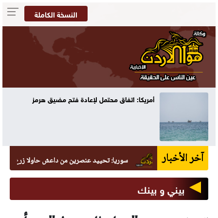
النسخة الكاملة
أمريكا: اتفاق محتمل لإعادة فتح مضيق هرمز
آخر الأخبار
سوريا: تحييد عنصرين من داعش حاولا زرع عبوة في الس
بيني و بينك