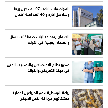
المواصفات: إتلاف 27 ألف حبل زينة
وسلاسل إنارة و 40 ألف لعبة أطفال
الضمان ينفذ فعاليات خدمة "أنت تسأل
والضمان يُجيب" في الكرك
صدور نظام الاختصاص والتصنيف الفني
في مهنة التمريض والقبالة
زراعة الوسطية تدعو المزراعين لحماية
ممتلكاتهم من آفة النمل الأبيض