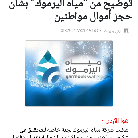
توضيح من "مياه اليرموك" بشأن
حجز أموال مواطنين
بيني و بينك
2025-09-10 01:27:12
هوا الأردن -
شكلت شركة مياه اليرموك لجنة خاصة للتحقيق في
شكاوى مواطنين من لواء الأغوار الشمالية بعد أن دفعوا