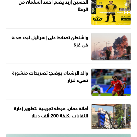
الحسين إربد يضم احمد السلمان من
الرمثا
واشنطن تضغط على إسرائيل لبدء هدنة
في غزة
والد الرشدان يوضح: تصريحات منشورة
تسيء لنزار
أمانة عمان: مرحلة تجريبية لتطوير إدارة
النفايات بكلفة 200 ألف دينار