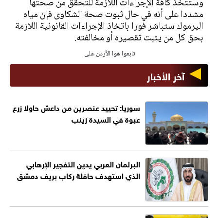
وستتخذ كافة الإجراءات اللازمة للتحقق من صحتها
مشددا على أنه في حال ثبوت صحة الشكاوى فإن مياه
اليرموك ستباشر فورا باتخاذ الإجراءات القانونية اللازمة
بحق كل من يثبت تقصيره أو مخالفته.
تابعوا هوا الأردن على
آخر الأخبار
سوريا: تحييد عنصرين من داعش حاولا زرع
عبوة في السيدة زينب
البرلمان العربي يدين التفجير الإرهابي
الذي استهدف حافلة ركاب بريف دمشق