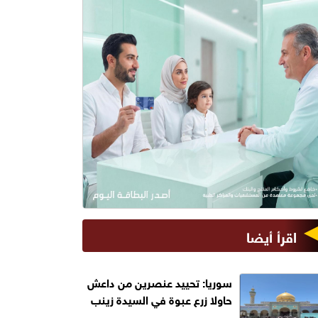
اقرأ أيضا
سوريا: تحييد عنصرين من داعش
حاولا زرع عبوة في السيدة زينب