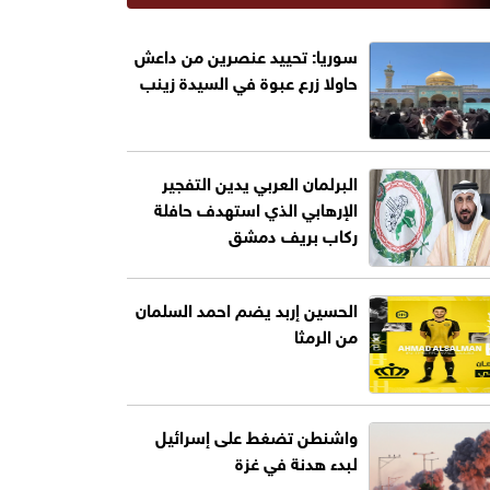
سوريا: تحييد عنصرين من داعش
حاولا زرع عبوة في السيدة زينب
البرلمان العربي يدين التفجير
الإرهابي الذي استهدف حافلة
ركاب بريف دمشق
الحسين إربد يضم احمد السلمان
من الرمثا
واشنطن تضغط على إسرائيل
لبدء هدنة في غزة