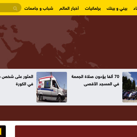
د
بيني و بينك
برلمانيات
أخبار العالم
شباب و جامعات
العثور على شخص متوفياً
انسحاب قوات ال
في الكورة
مخيم قلنديا وك