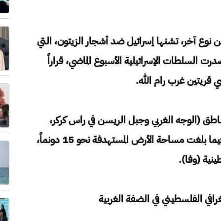
ن نوع آخر، تشنها إسرائيل ضد أشجار الزيتون، التي
ت السلطات الإسرائيلية الأسبوع الماضي، قراراً
 قريتين غرب رام الله.
ناطق (الوجه الغربي وجبل الريسن في راس كركر،
والعوريد في كفر نعمة) "لأغراض عسكرية"، فيما بلغت مساحة الأرض المستهدفة نحو 15 دونماً،
ينية (وفا).