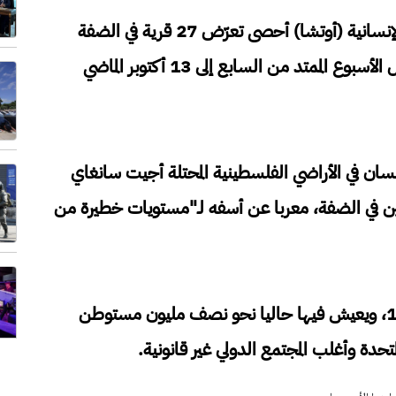
وكان مكتب الأمم المتحدة لتنسيق الشؤون الإنسانية (أوتشا) أحصى تعرّض 27 قرية في الضفة
لهجمات مرتبطة بموسم قطاف الزيتون خلال الأسبوع الممتد من السابع إلى 13 أكتوبر الماضي
نسان في الأراضي الفلسطينية المحتلة أجيت سانغاي
ين في الضفة، معربا عن أسفه لـ"مستويات خطيرة من
وتحتل إسرائيل الضفة الغربية منذ عام 1967، ويعيش فيها حاليا نحو نصف مليون مستوطن
متحدة وأغلب المجتمع الدولي غير قانونية.