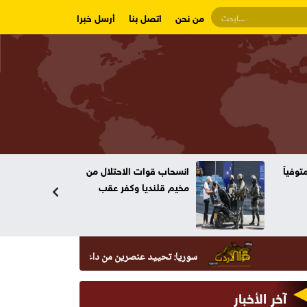
من نحن
اتصل بنا
أرسل خبرا
احتلال من
أجواء صيفية عادية في
فر عقب
أغلب المناطق الجمعة
وارتفاع طفيف الأحد
سوريا: تحييد عنصرين من داعش حاولا زرع عبوة في السيدة زينب
آخر الأخبار