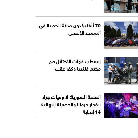
70 ألفا يؤدون صلاة الجمعة في
المسجد الأقصى
انسحاب قوات الاحتلال من
مخيم قلنديا وكفر عقب
الصحة السورية: لا وفيات جراء
انفجار جرمانا والحصيلة النهائية
14 إصابة