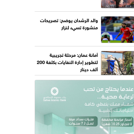
والد الرشدان يوضح: تصريحات
منشورة تسيء لنزار
أمانة عمان: مرحلة تجريبية
لتطوير إدارة النفايات بكلفة 200
ألف دينار