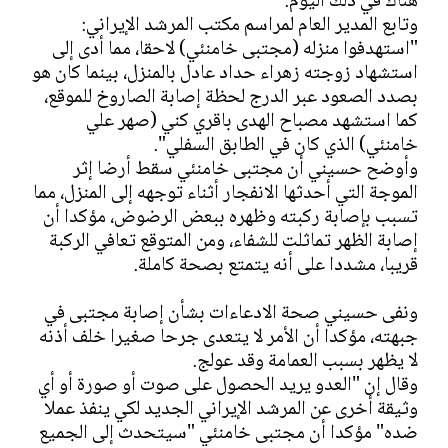
هناك في ذلك اليوم.
وتابع المدير العام لمراسم مكتب المرشد الإيراني:
"استهدفوا منزله (مجتبى خامنئي) لاحقا، مما أدى إلى
استشهاد زوجته زهراء حداد عادل بالمنزل، بينما كان هو
بصدد الصعود عبر الدرج لحظة إصابة الصاروخ للموقع،
كما استشهد مصباح الهدى باقري كني (صهر علي
خامنئي) الذي كان في الطابق السفلي".
وأوضح حسيني أن مجتبى خامنئي سقط أرضا إثر
الموجة التي أحدثها الانفجار أثناء توجهه إلى المنزل، مما
تسبب بإصابة ركبته وظهره ببعض الرضوض، مؤكدا أن
إصابة الظهر تماثلت للشفاء، ومن المتوقع تعافي الركبة
قريبا، مشددا على أنه يتمتع بصحة كاملة.
ونفى حسيني صحة الادعاءات بشأن إصابة مجتبى في
جبهته، مؤكدا أن الأمر لا يتعدى جرحا صغيرا خلف أذنه
لا يظهر بسبب العمامة وقد عولج.
وقال إن "العدو يريد الحصول على صوت أو صورة أو أي
وثيقة أخرى عن المرشد الإيراني الجديد لكي ينفذ عملا
ضده" مؤكدا أن مجتبى خامنئي "سيتحدث إلى الجميع