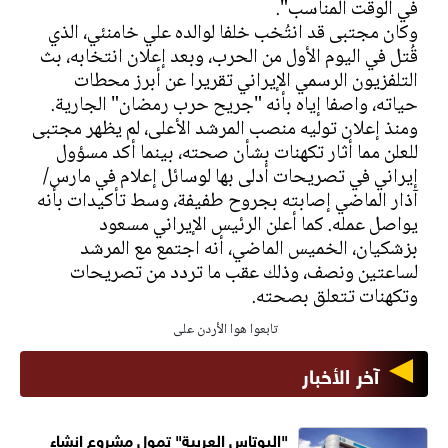
في الوقت المناسب".
وكان مجتبى قد انتُخب خلفا لوالده علي خامنئي، الذي
قُتل في اليوم الأول من الحرب، وبعد إعلان انتخابه، بث
التلفزيون الرسمي الإيراني تقريرا عن أبرز محطات
حياته، واصفا إياه بأنه "جريح حرب رمضان" الجارية.
ومنذ إعلان توليه منصب المرشد الأعلى، لم يظهر مجتبى
للعلن مما أثار تكهنات بشأن صحته، بينما أكد مسؤول
إيراني في تصريحات أدلى بها لوسائل إعلام في مارس/
آذار الماضي إصابته بجروح طفيفة، وسط تأكيدات بأنه
يواصل عمله. كما أعلن الرئيس الإيراني مسعود
بزشكيان، الخميس الماضي، أنه اجتمع مع المرشد
لساعتين ونصف، وذلك عقب ما تردد من تصريحات
وتكهنات تتعلق بصحته.
تابعوا هوا الأردن على
آخر الأخبار
"البوتاس العربية" تمول مشروع إنشاء