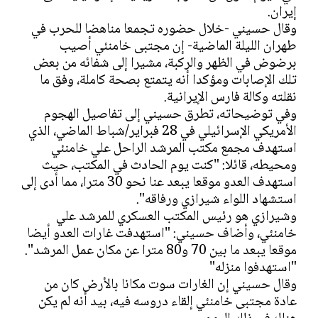
إيران.
وقال حسيني -خلال حضوره تجمعا مناهضا للحرب في
طهران الليلة الماضية- إن مجتبى خامنئي أصيب
برضوض في الظهر والركبة، مشيرا إلى شفائه من بعض
تلك الإصابات ومؤكدا أنه يتمتع بصحة كاملة، وفق ما
نقلته وكالة فارس الإيرانية.
وفي توضيحاته، تطرق حسيني إلى تفاصيل الهجوم
الأمريكي الإسرائيلي في 28 فبراير/شباط الماضي، الذي
استهدف مجمع مكتب المرشد الراحل علي خامنئي
ومحيطه، قائلا: "كنت يوم الحادث في المكتب، حيث
استهدف العدو موقعا يبعد عنا نحو 30 مترا، مما أدى إلى
استشهاد اللواء شيرازي ورفاقه".
وشيرازي هو رئيس المكتب العسكري للمرشد علي
خامنئي، وأضاف حسيني: "استهدفت غارات العدو أيضا
موقعا يبعد ما بين 70 و80 مترا عن مكان عمل المرشد".
"استهدفوا منزله"
وقال حسيني إن الغارات سوت مكانا بالأرض كان من
عادة مجتبى خامنئي إلقاء دروسه فيه، بيد أنه لم يكن