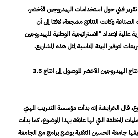
أردن بدأ منذ عام 2022 بإعداد تقرير فني حول استخدامات الهيدروجين الأخضر،
الصناعة وكانت النتائج مشجعة، لافتا إلى أن
المية لإعداد "الاستراتيجية الوطنية للهيدروجين
ت لتوفير البيئة المناسبة لمثل هذه المشاريع.
وأشار إلى أن الاستراتيجية بنيت على التدرج بإنتاج الهيدروجين الأخضر للوصول إلى انتاج 3.5
روع، قال الخرابشة إنه بدأت مؤسسة التدريب المهني
يات المختلفة التي لها علاقة بهذا الموضوع، كما بدأت
ستضيفها جامعة الحسين التقنية بوضع برامج مع الجامعة