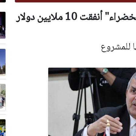
الخرابشة: شركة "الأمونيا الخضراء" أنفقت 10 ملايين دولار