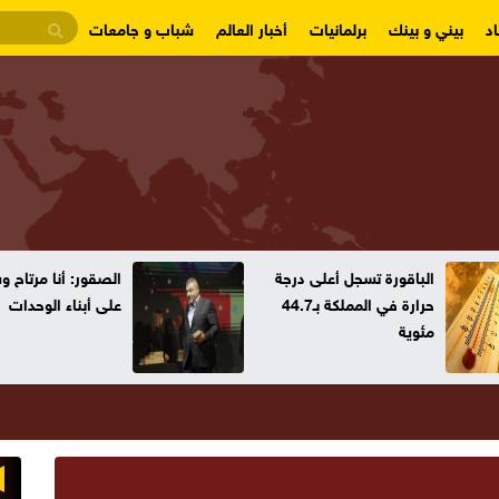
د
بيني و بينك
برلمانيات
أخبار العالم
شباب و جامعات
لباقورة تسجل أعلى درجة
الصقور: أنا مرتاح وسنعتمد
حرارة في المملكة بـ44.7
على أبناء الوحدات
ئوية