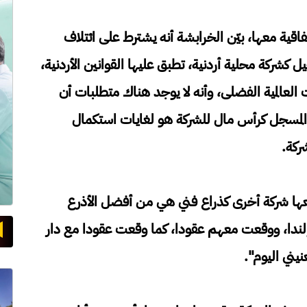
اقية معها، بيّن الخرابشة أنه يشترط على ائتلاف
ل كشركة محلية أردنية، تطبق عليها القوانين الأردنية،
لعالمية الفضلى، وأنه لا يوجد هناك متطلبات أن
لغ المسجل كرأس مال للشركة هو لغايات استكمال
ركة.
ها شركة أخرى كذراع فني هي من أفضل الأذرع
لندا، ووقعت معهم عقودا، كما وقعت عقودا مع دار
نيني اليوم".