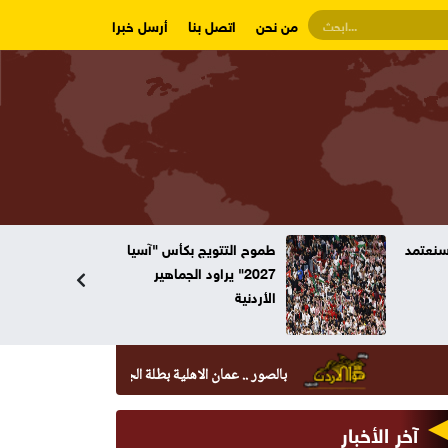
من نحن
اتصل بنا
أرسل خبرا
وسنعتمد
طموح التتويج بكأس "آسيا
2027" يراود الجماهير
الأردنية
بالصور .. عمان الاهلية بطلة الجامعات الأردنية في الكراتيه للطلاب
آخر الأخبار