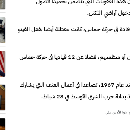
شأن هذه العقوبات التي تتضمن تجميدا لأصول
دخول أراضي التكتل.
قادة في حركة حماس، كانت معطلة أيضا بفعل الفيتو
وتشمل العقوبات سبعة مستوطنين متطرفين أو منظمتهم، فضلا عن 12 قياديا في حركة حماس
وتشهد الضفة الغربية التي تحتلها إسرائيل منذ عام 1967، تصاعدا في أعمال العنف التي يشارك
ة حرب الشرق الأوسط في 28 شباط.
وا هوا الأردن على