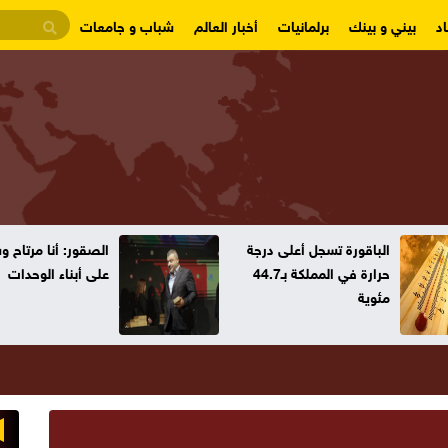
د
بيني و بينك
برلمانيات
أخبار العالم
شباب و جامعات
الباقورة تسجل أعلى درجة
الصقور: أنا مرتاح 
حرارة في المملكة بـ44.7
على أبناء الوحدات
مئوية