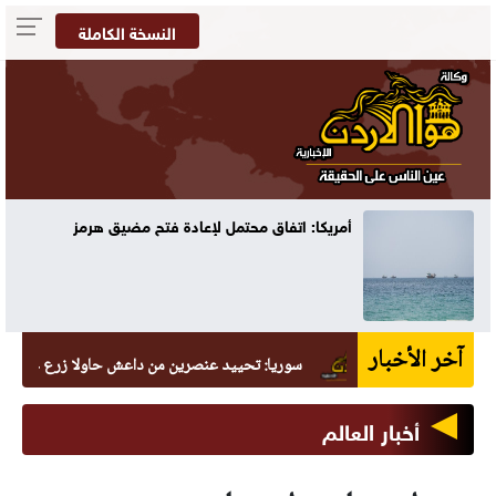
النسخة الكاملة
أمريكا: اتفاق محتمل لإعادة فتح مضيق هرمز
آخر الأخبار
سوريا: تحييد عنصرين من داعش حاولا زرع عبوة في السيد
أخبار العالم