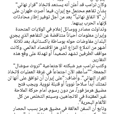
وكان ترامب قد أعلن أنه يستعد لاتخاذ "قرار نهائي"
بشأن تفاهم محتمل مع إيران، فيما أصرت طهران على
أن "لا اتفاق نهائياً" بعد من أجل توفير إطار محادثات
لإنهاء الحرب بينهما.
وتداولت مصادر ووسائل إعلام في الولايات المتحدة
وإيران معلومات أحياناً متناقضة عن التفاهم الذي يجري
البلدان مفاوضات حوله بوساطة باكستانية، بعد ثلاثة
أشهر من اندلاع النزاع الذي هز الاقتصاد العالمي. وكانت
مواقف الطرفين تشهد تصعيداً أو تهدئة على وقع هذه
التقارير.
وكتب ترامب عبر شبكته الاجتماعية "تروث سوشال"
الجمعة: ""سأعقد الآن اجتماعاً في غرفة العمليات لاتخاذ
القرار النهائي". وأضاف: "على إيران أن توافق على أنها لن
تمتلك أبداً سلاحاً نووياً أو قنبلة نووية. ويجب فتح
مضيق هرمز فوراً، من دون رسوم، أمام حركة الملاحة
غير المقيّدة في الاتجاهين، وسيتم التخلص من كل
الألغام البحرية".
وتابع أن السفن العالقة في مضيق هرمز بسبب الحصار