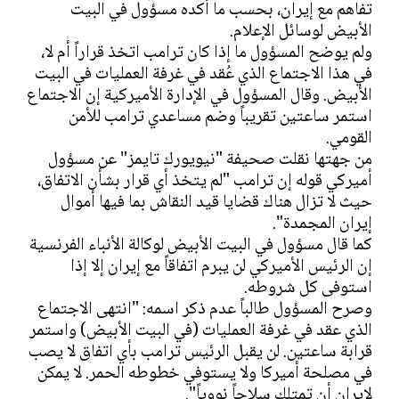
تفاهم مع إيران، بحسب ما أكده مسؤول في البيت
الأبيض لوسائل الإعلام.
ولم يوضح المسؤول ما إذا كان ترامب اتخذ قراراً أم لا،
في هذا الاجتماع الذي عُقد في غرفة العمليات في البيت
الأبيض. وقال المسؤول في الإدارة الأميركية إن الاجتماع
استمر ساعتين تقريباً وضم مساعدي ترامب للأمن
القومي.
من جهتها نقلت صحيفة "نيويورك تايمز" عن مسؤول
أميركي قوله إن ترامب "لم يتخذ أي قرار بشأن الاتفاق،
حيث لا تزال هناك قضايا قيد النقاش بما فيها أموال
إيران المجمدة".
كما قال مسؤول في البيت الأبيض لوكالة الأنباء الفرنسية
إن الرئيس الأميركي لن يبرم اتفاقاً مع إيران إلا إذا
استوفى كل شروطه.
وصرح المسؤول طالباً عدم ذكر اسمه: "انتهى الاجتماع
الذي عقد في غرفة العمليات (في البيت الأبيض) واستمر
قرابة ساعتين. لن يقبل الرئيس ترامب بأي اتفاق لا يصب
في مصلحة أميركا ولا يستوفي خطوطه الحمر. لا يمكن
لإيران أن تمتلك سلاحاً نووياً".