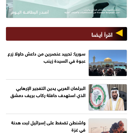
اقرأ أيضا
سوريا: تحييد عنصرين من داعش حاولا زرع
عبوة في السيدة زينب
البرلمان العربي يدين التفجير الإرهابي
الذي استهدف حافلة ركاب بريف دمشق
واشنطن تضغط على إسرائيل لبدء هدنة
في غزة