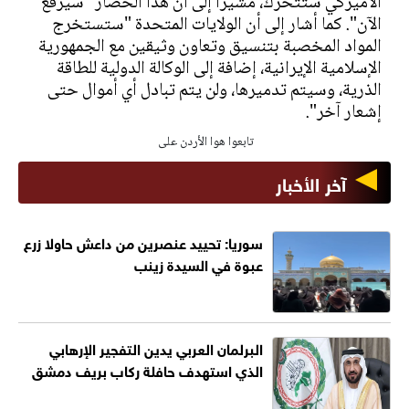
الأميركي ستتحرك، مشيراً إلى أن هذا الحصار "سيرفع
الآن". كما أشار إلى أن الولايات المتحدة "ستستخرج
المواد المخصبة بتنسيق وتعاون وثيقين مع الجمهورية
الإسلامية الإيرانية، إضافة إلى الوكالة الدولية للطاقة
الذرية، وسيتم تدميرها، ولن يتم تبادل أي أموال حتى
إشعار آخر".
تابعوا هوا الأردن على
آخر الأخبار
سوريا: تحييد عنصرين من داعش حاولا زرع
عبوة في السيدة زينب
البرلمان العربي يدين التفجير الإرهابي
الذي استهدف حافلة ركاب بريف دمشق