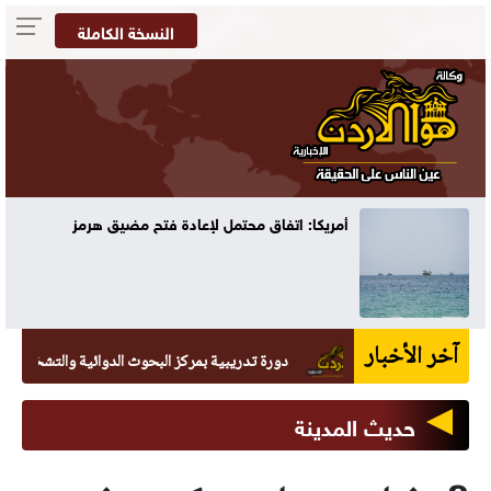
النسخة الكاملة
أمريكا: اتفاق محتمل لإعادة فتح مضيق هرمز
آخر الأخبار
دورة تدريبية بمركز البحوث الدوائية والتشخيصية في عما
حديث المدينة