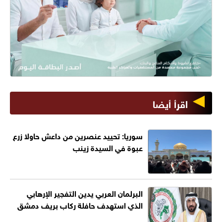
اقرأ أيضا
سوريا: تحييد عنصرين من داعش حاولا زرع
عبوة في السيدة زينب
البرلمان العربي يدين التفجير الإرهابي
الذي استهدف حافلة ركاب بريف دمشق