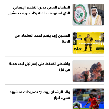
البرلمان العربي يدين التفجير الإرهابي
الذي استهدف حافلة ركاب بريف دمشق
الحسين إربد يضم احمد السلمان من
الرمثا
واشنطن تضغط على إسرائيل لبدء هدنة
في غزة
والد الرشدان يوضح: تصريحات منشورة
تسيء لنزار