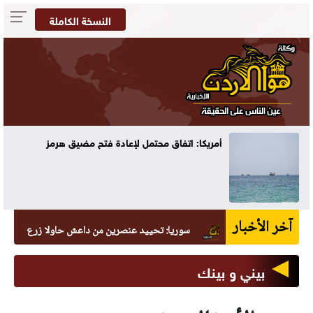
النسخة الكاملة
أمريكا: اتفاق محتمل لإعادة فتح مضيق هرمز
آخر الأخبار
سوريا: تحييد عنصرين من داعش حاولا زرع عبوة في السي
بيني و بينك