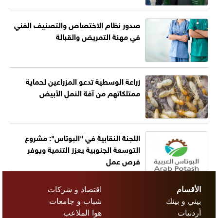
صدور نظام الاختصاص والتصنيف الفني
في مهنة التمريض والقبالة
زراعة الوسطية تدعو المزراعين لحماية
ممتلكاتهم من آفة النمل الأبيض
اللجنة النقابية في "البوتاس": مشروع
التوسعة الجنوبية يعزز التنمية ويوفر
فرص عمل
الأقسام
اقتصاد و شركات
بيني و بينك
شباب و جامعات
أردنيات
هوا الملاعب