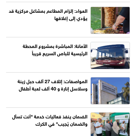
العواد: إلزام المطاعم بمشاغل مركزية قد
يؤدي إلى إغلاقها
الأمانة: المباشرة بمشروع المحطة
الرئيسية للباص السريع قريباً
المواصفات: إتلاف 27 ألف حبل زينة
وسلاسل إنارة و 40 ألف لعبة أطفال
الضمان ينفذ فعاليات خدمة "أنت تسأل
والضمان يُجيب" في الكرك