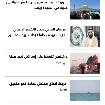
سوريا: تحييد عنصرين من داعش حاولا زرع
عبوة في السيدة زينب
البرلمان العربي يدين التفجير الإرهابي
الذي استهدف حافلة ركاب بريف دمشق
واشنطن تضغط على إسرائيل لبدء هدنة
في غزة
أمريكا: اتفاق محتمل لإعادة فتح مضيق
هرمز