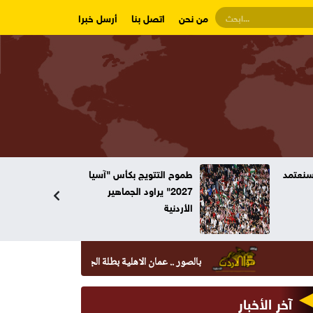
من نحن
اتصل بنا
أرسل خبرا
وسنعتمد
طموح التتويج بكأس "آسيا
2027" يراود الجماهير
الأردنية
بالصور .. عمان الاهلية بطلة الجامعات الأردنية في الكراتيه للطلاب 
آخر الأخبار