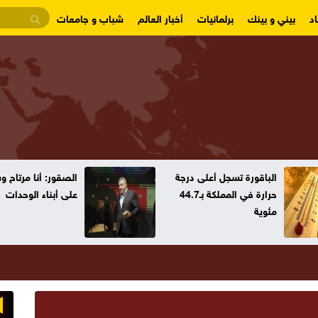
د
بيني و بينك
برلمانيات
أخبار العالم
شباب و جامعات
الباقورة تسجل أعلى درجة
الصقور: أنا مرتاح 
حرارة في المملكة بـ44.7
على أبناء الوحدات
مئوية