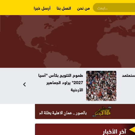
من نحن
اتصل بنا
أرسل خبرا
وسنعتمد
طموح التتويج بكأس "آسيا
2027" يراود الجماهير
الأردنية
بالصور .. عمان الاهلية بطلة الجامعات الأردنية في الكراتيه للطلاب 
آخر الأخبار