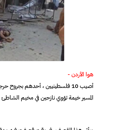
هوا الأردن -
أصيب 10 فلسطينيين ، أحدهم بجروح حر
المسير خيمة تؤوي نازحين في مخيم الشاطئ 
ويأتي هذا القصف، في وقت قصفت فيه مدفع