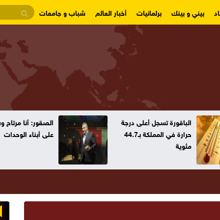
د
بيني و بينك
برلمانيات
أخبار العالم
شباب و جامعات
الباقورة تسجل أعلى درجة
الصقور: أنا مرتاح 
حرارة في المملكة بـ44.7
على أبناء الوحدات
مئوية