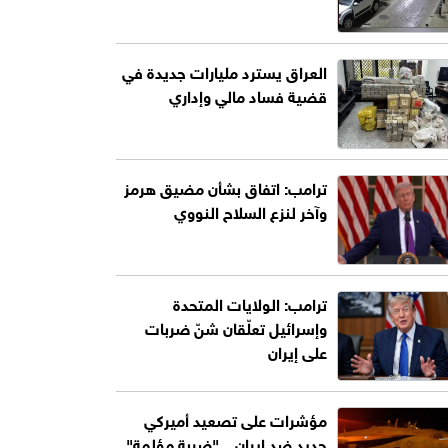
العراق يسترد مليارات جديدة في
قضية فساد مالي وإداري
ترامب: اتفاق بشأن مضيق هرمز
وآخر لنزع السلاح النووي
ترامب: الولايات المتحدة
وإسرائيل تعلّقان شنّ ضربات
على إيران
مؤشرات على تصعيد أميركي
جديد ضد إيران .. "ضربة مؤلمة"