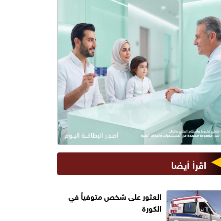
اقرأ أيضا
العثور على شخص متوفياً في
الكورة