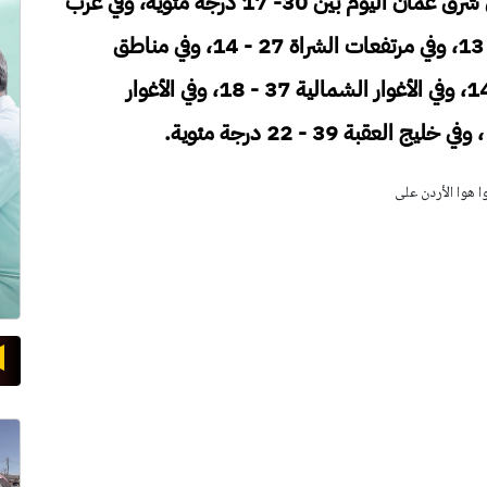
وتتراوح درجات الحرارة العظمى والصغرى في شرق عمان اليوم بين 30- 17 درجة مئوية، وفي غرب
عمان 28- 15، وفي المرتفعات الشمالية 26- 13، وفي مرتفعات الشراة 27 - 14، وفي مناطق
البادية 34 - 15، وفي مناطق السهول 31- 14، وفي الأغوار الشمالية 37 - 18، وفي الأغوار
وا هوا الأردن على