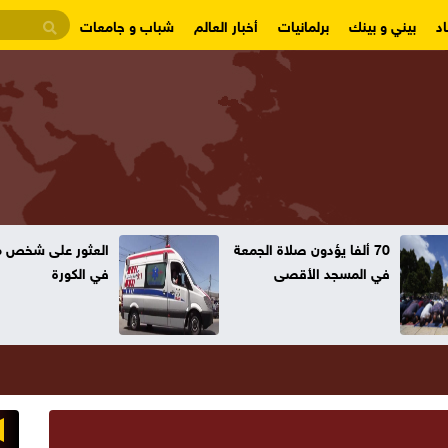
د
بيني و بينك
برلمانيات
أخبار العالم
شباب و جامعات
70 ألفا يؤدون صلاة الجمعة
العثور على شخص مت
في المسجد الأقصى
في الكورة