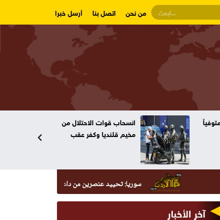
من نحن
اتصل بنا
أرسل خبرا
وفياً
انسحاب قوات الاحتلال من
مخيم قلنديا وكفر عقب
سوريا: تحييد عنصرين من داعش حاولا زرع عبوة في السيدة زين
آخر الأخبار