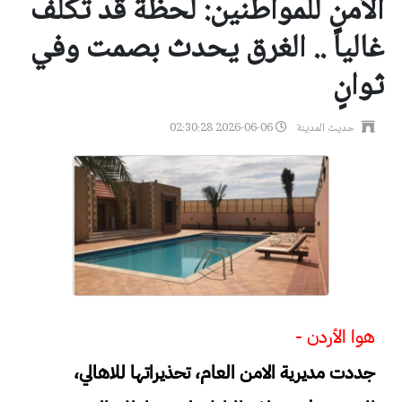
الأمن للمواطنين: لحظة قد تكلف
غالياً .. الغرق يحدث بصمت وفي
ثوانٍ
حديث المدينة
2026-06-06 02:30:28
هوا الأردن -
جددت مديرية الامن العام، تحذيراتها للاهالي،