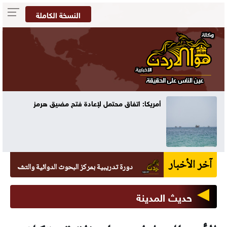
النسخة الكاملة
أمريكا: اتفاق محتمل لإعادة فتح مضيق هرمز
آخر الأخبار
دورة تدريبية بمركز البحوث الدوائية والتشخيصية في عما
حديث المدينة