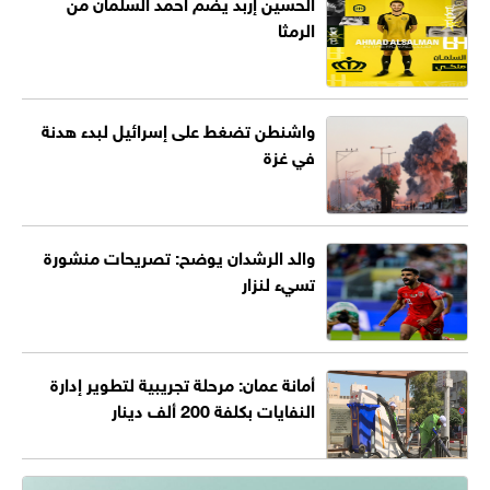
الحسين إربد يضم احمد السلمان من
الرمثا
واشنطن تضغط على إسرائيل لبدء هدنة
في غزة
والد الرشدان يوضح: تصريحات منشورة
تسيء لنزار
أمانة عمان: مرحلة تجريبية لتطوير إدارة
النفايات بكلفة 200 ألف دينار