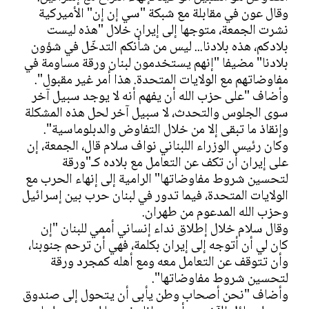
وقال عون في مقابلة مع شبكة "سي إن إن" الأميركية
نشرت الجمعة، متوجها إلى إيران خلال "هذه ليست
بلادكم، هذه بلادنا... ليس من شأنكم التدخّل في شؤون
بلادنا" مضيفا "إنهم يستخدمون لبنان ورقة مساومة في
مفاوضاتهم مع الولايات المتحدة. هذا أمر غير مقبول".
وأضاف "على حزب الله أن يفهم أنه لا يوجد سبيل آخر
سوى الجلوس والتحدث، لا سبيل آخر لحل هذه المشكلة
وإنقاذ ما تبقى إلا من خلال التفاوض والدبلوماسية".
وكان رئيس الوزراء اللبناني نواف سلام قال، الجمعة، إن
على إيران أن تكف عن التعامل مع بلاده كـ"ورقة
لتحسين شروط مفاوضاتها" الرامية إلى إنهاء الحرب مع
الولايات المتحدة، فيما تدور في لبنان حرب بين إسرائيل
وحزب الله المدعوم من طهران.
وقال سلام خلال إطلاق نداء إنساني أممي للبنان "إن
كان لي أن أتوجه إلى إيران بكلمة، فهي أن ترحم جنوبنا،
وأن تتوقف عن التعامل معه ومع أهله كمجرد ورقة
لتحسين شروط مفاوضاتها".
وأضاف "نحن أصحاب وطن يأبى أن يتحول إلى صندوق