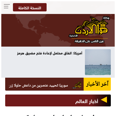
النسخة الكاملة
أمريكا: اتفاق محتمل لإعادة فتح مضيق هرمز
آخر الأخبار
سوريا: تحييد عنصرين من داعش حاولا زرع عبوة في الس
أخبار العالم