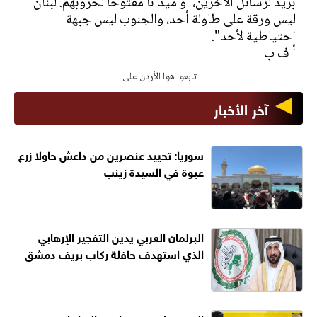
بريد لرسائل الآخرين، أو ميدانا مفتوحا لحروبهم. لبنان
ليس ورقة على طاولة أحد، والجنوب ليس جبهة
احتياطية لأحد".
أ ف ب
تابعوا هوا الأردن على
آخر الأخبار
سوريا: تحييد عنصرين من داعش حاولا زرع
عبوة في السيدة زينب
البرلمان العربي يدين التفجير الإرهابي
الذي استهدف حافلة ركاب بريف دمشق