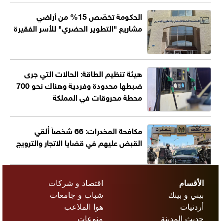
الحكومة تخصّص 15% من أراضي
مشاريع "التطوير الحضري" للأسر الفقيرة
هيئة تنظيم الطاقة: الحالات التي جرى
ضبطها محدودة وفردية وهناك نحو 700
محطة محروقات في المملكة
مكافحة المخدرات: 66 شخصاً أُلقي
القبض عليهم في قضايا الاتجار والترويج
الأقسام
اقتصاد و شركات
بيني و بينك
شباب و جامعات
أردنيات
هوا الملاعب
حديث المدينة
منوعات