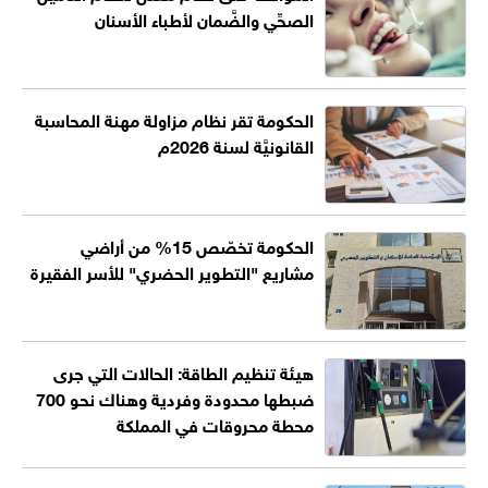
الصحِّي والضَّمان لأطباء الأسنان
الحكومة تقر نظام مزاولة مهنة المحاسبة
القانونيَّة لسنة 2026م
الحكومة تخصّص 15% من أراضي
مشاريع "التطوير الحضري" للأسر الفقيرة
هيئة تنظيم الطاقة: الحالات التي جرى
ضبطها محدودة وفردية وهناك نحو 700
محطة محروقات في المملكة