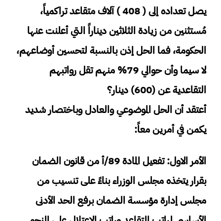
يصل تعداده إلى ( 408 ) آلاف متقاعد تراكمياً،
مُستثنين من زيادة الثلاثين ديناراً التي أعلنت عنها
الحكومة، فما الحل إذن بالنسبة لتحسين أوضاعهم،
لا سيما وأن حوالي 79% منهم تقل رواتبهم
التقاعدية عن (600) دينار؟
أعتقد أن الحل الموضوعي والعادل وباختصار شديد
يكمن في أمرين معاً:
الأمر الاول: تفعيل المادة 89/أ من قانون الضمان
بقرار يتخذه مجلس الوزراء بناءً على تنسيب من
مجلس إدارة مؤسسة الضمان برفع الحد الأدنى
الأساسي لراتب التقاعد وراتب الاعتلال على النحو