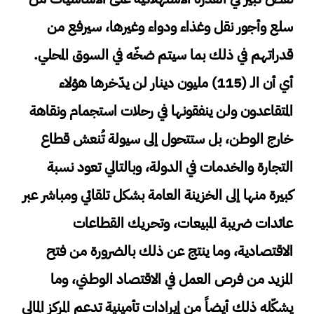
سلع وأجور نقل وغذاء ودواء وغيرها، سيرفع من
قدراتهم في ذلك بما سيتم ضخّه في السوق المحلي.
أي أن الـ (115) مليون دينار لن يدّخرها هؤلاء
المتقاعدون ولن ينفقونها في رحلات استجمام ونقاهة
خارج الوطن، بل ستتحول إلى سيولة تُنعش قطاع
التجارة والخدمات في الدولة، وبالتالي تعود نسبة
كبيرة منها إلى الخزينة العامة بشكل تلقائي ومباشر عبر
عائدات ضريبة المبيعات، وتحريك القطاعات
الاقتصادية، وما ينتج عن ذلك بالضرورة من فتح
المزيد من فرص العمل في الاقتصاد الوطني، وما
يشكّله ذلك أيضاً من إيرادات تأمينية تدعم المركز المالي