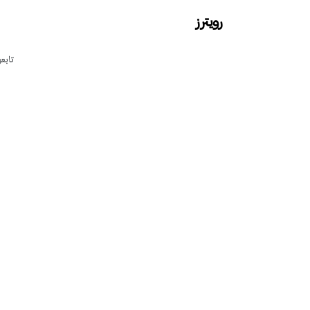
رويترز
تابع