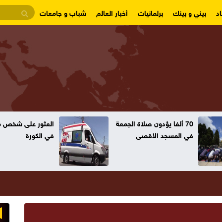
د
بيني و بينك
برلمانيات
أخبار العالم
شباب و جامعات
70 ألفا يؤدون صلاة الجمعة
العثور على شخص مت
في المسجد الأقصى
في الكورة