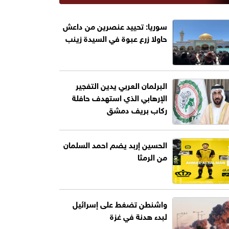
سوريا: تحييد عنصرين من داعش
حاولا زرع عبوة في السيدة زينب
البرلمان العربي يدين التفجير
الإرهابي الذي استهدف حافلة
ركاب بريف دمشق
الحسين إربد يضم احمد السلمان
من الرمثا
واشنطن تضغط على إسرائيل
لبدء هدنة في غزة