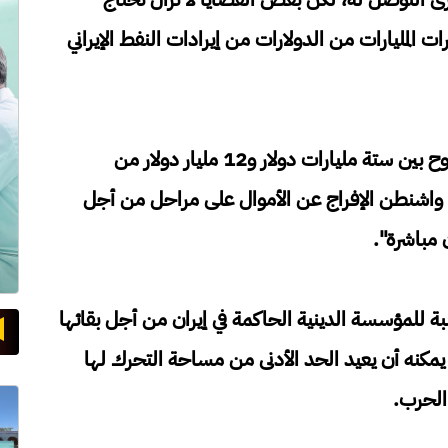
ت المليارات من الدولارات من إيرادات ​النفط الإيراني
وذكر مصدر إيراني "تريد ‌إيران ⁠الإفراج عما يتراوح بين ستة مليارات دولار و12 مليار دولار من
د واشنطن الإفراج عن الأموال ​على مراحل ​من ⁠أجل
 مباشرة".
نسبة للمؤسسة الدينية ​الحاكمة ⁠في إيران من أجل بقائها
نه أن ⁠يعيد ​الحد الأدنى من مساحة التحرك ​لها
الحرب.