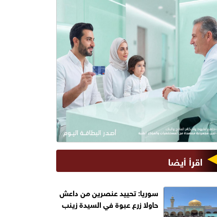
اقرأ أيضا
سوريا: تحييد عنصرين من داعش
حاولا زرع عبوة في السيدة زينب