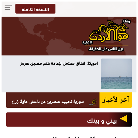
النسخة الكاملة
أمريكا: اتفاق محتمل لإعادة فتح مضيق هرمز
آخر الأخبار
سوريا: تحييد عنصرين من داعش حاولا زرع عبوة في السيد
بيني و بينك