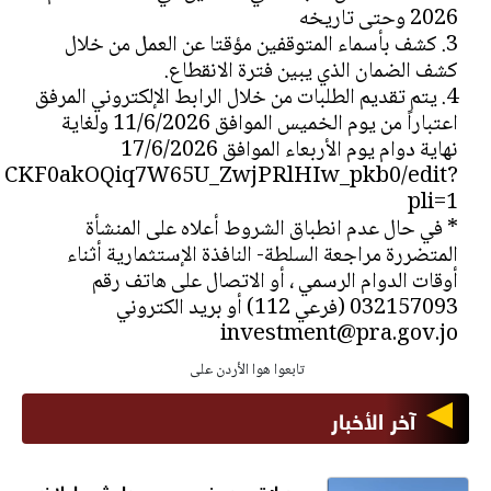
2026 وحتى تاريخه
3. كشف بأسماء المتوقفين مؤقتا عن العمل من خلال
كشف الضمان الذي يبين فترة الانقطاع.
4. يتم تقديم الطلبات من خلال الرابط الإلكتروني المرفق
اعتباراً من يوم الخميس الموافق 11/6/2026 ولغاية
نهاية دوام يوم الأربعاء الموافق 17/6/2026
UHtCKF0akOQiq7W65U_ZwjPRlHIw_pkb0/edit?
pli=1
* في حال عدم انطباق الشروط أعلاه على المنشأة
المتضررة مراجعة السلطة- النافذة الإستثمارية أثناء
أوقات الدوام الرسمي ، أو الاتصال على هاتف رقم
032157093 (فرعي 112) أو بريد الكتروني
investment@pra.gov.jo
تابعوا هوا الأردن على
آخر الأخبار
سوريا: تحييد عنصرين من داعش حاولا زرع