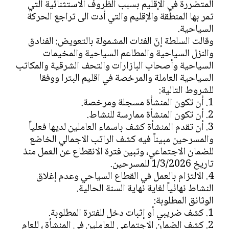
المتضررة في الإقليم بسبب الظروف الاستثنائية التي
تمر بها المنطقة والإقليم والتي أدت الى تراجع الحركة
السياحية.
وقالت السلطة إنّ الفئات المشمولة بالتعويض: الفنادق
والنزل السياحية والمطاعم السياحية والمخيمات
السياحية وأصحاب البازارات والتحف الشرقية والمكاتب
السياحية العاملة والمرخصة في اقليم البترا ووفقا
للشروط التالية:
1. أن تكون المنشأة مسجلة ومرخصة.
2. أن تكون المنشأة ممارسة للنشاط.
3. أن تقدم المنشأة كشف باسماء العاملين لديها فعلياً
والمسرحين مبيناً فيه كشف الراتب الاجمالي الخاضع
للضمان الاجتماعي، وتبين فترة الانقطاع عن العمل منذ
تاريخ 1/3/2026 للمسرحين.
4. الالتزام بالعمل في القطاع السياحي وعدم إغلاق
النشاط نهائياً لغاية نهاية السنة الحالية.
الوثائق المطلوبة:
1. كشف ضريبي أو إثبات دخل للفترة المطلوبة.
2. كشف الضمان الاجتماعي للعاملين في المنشأة ، للعام