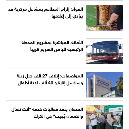
العواد: إلزام المطاعم بمشاغل مركزية قد
يؤدي إلى إغلاقها
الأمانة: المباشرة بمشروع المحطة
الرئيسية للباص السريع قريباً
المواصفات: إتلاف 27 ألف حبل زينة
وسلاسل إنارة و 40 ألف لعبة أطفال
الضمان ينفذ فعاليات خدمة "أنت تسأل
والضمان يُجيب" في الكرك