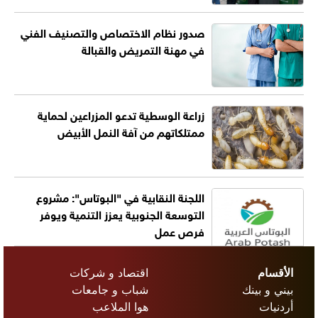
صدور نظام الاختصاص والتصنيف الفني
في مهنة التمريض والقبالة
زراعة الوسطية تدعو المزراعين لحماية
ممتلكاتهم من آفة النمل الأبيض
اللجنة النقابية في "البوتاس": مشروع
التوسعة الجنوبية يعزز التنمية ويوفر
فرص عمل
الأقسام
اقتصاد و شركات
بيني و بينك
شباب و جامعات
أردنيات
هوا الملاعب