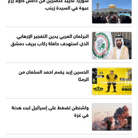
عبوة في السيدة زينب
البرلمان العربي يدين التفجير الإرهابي
الذي استهدف حافلة ركاب بريف دمشق
الحسين إربد يضم احمد السلمان من
الرمثا
واشنطن تضغط على إسرائيل لبدء هدنة
في غزة