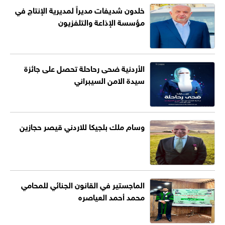
خلدون شديفات مديراً لمديرية الإنتاج في
مؤسسة الإذاعة والتلفزيون
الأردنية ضحى رحاحلة تحصل على جائزة
سيدة الامن السيبراني
وسام ملك بلجيكا للاردني قيصر حجازين
الماجستير في القانون الجنائي للمحامي
محمد أحمد العياصره