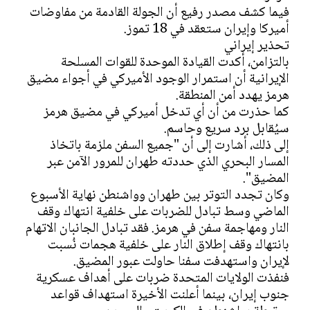
فيما كشف مصدر رفيع أن الجولة القادمة من مفاوضات
أميركا وإيران ستعقد في 18 تموز.
تحذير إيراني
بالتزامن، أكدت القيادة الموحدة للقوات المسلحة
الإيرانية أن استمرار الوجود الأميركي في أجواء مضيق
هرمز يهدد أمن المنطقة.
كما حذرت من أن أي تدخل أميركي في مضيق هرمز
سيُقابل برد سريع وحاسم.
إلى ذلك، أشارت إلى أن "جميع السفن ملزمة باتخاذ
المسار البحري الذي حددته طهران للمرور الآمن عبر
المضيق".
وكان تجدد التوتر بين طهران وواشنطن نهاية الأسبوع
الماضي وسط تبادل للضربات على خلفية انتهاك وقف
النار ومهاجمة سفن في هرمز. فقد تبادل الجانبان الاتهام
بانتهاك وقف إطلاق النار على خلفية هجمات نُسبت
لإيران واستهدفت سفنا حاولت عبور المضيق.
فنفذت الولايات المتحدة ضربات على أهداف عسكرية
جنوب إيران، بينما أعلنت الأخيرة استهداف قواعد