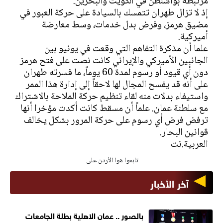
مرتبطة بواشنطن في الكويت والبحرين.
إذ لا تزال طهران تتمسك بالسيادة على حركة العبور في
مضيق هرمز، وفرض بدل خدمات، وسط معارضة
أميركية.
علما أن مذكرة التفاهم التي وقعت في يونيو بين
الجانبين الأميركي والإيراني كانت نصت على فتح هرمز
دون أي قيود أو رسوم لمدة 60 يوماً، ما فسرته طهران
على أنه قد يفسح المجال لها لاحقاً إلى إدارة هذا الممر
واستيفاء بدلات منه لقاء تنظيم حركة الملاحة بالاشتراك
مع سلطنة عمان. علماً أن مسقط كانت أكدت مؤخرا أنها
ترفض فرض أي رسوم على حركة المرور بشكل يخالف
قوانين البحار.
العربية.نت
تابعوا هوا الأردن على
آخر الأخبار
بالصور .. عمان الاهلية بطلة الجامعات