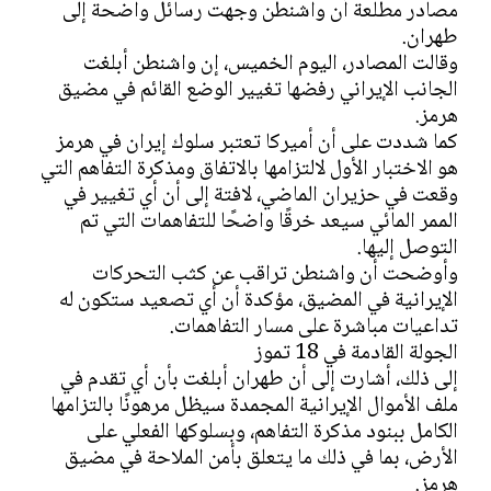
مصادر مطلعة أن واشنطن وجهت رسائل واضحة إلى
طهران.
وقالت المصادر، اليوم الخميس، إن واشنطن أبلغت
الجانب الإيراني رفضها تغيير الوضع القائم في مضيق
هرمز.
كما شددت على أن أميركا تعتبر سلوك إيران في هرمز
هو الاختبار الأول لالتزامها بالاتفاق ومذكرة التفاهم التي
وقعت في حزيران الماضي، لافتة إلى أن أي تغيير في
الممر المائي سيعد خرقًا واضحًا للتفاهمات التي تم
التوصل إليها.
وأوضحت أن واشنطن تراقب عن كثب التحركات
الإيرانية في المضيق، مؤكدة أن أي تصعيد ستكون له
تداعيات مباشرة على مسار التفاهمات.
الجولة القادمة في 18 تموز
إلى ذلك، أشارت إلى أن طهران أبلغت بأن أي تقدم في
ملف الأموال الإيرانية المجمدة سيظل مرهونًا بالتزامها
الكامل ببنود مذكرة التفاهم، وبسلوكها الفعلي على
الأرض، بما في ذلك ما يتعلق بأمن الملاحة في مضيق
هرمز.