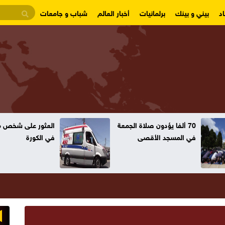
د
بيني و بينك
برلمانيات
أخبار العالم
شباب و جامعات
70 ألفا يؤدون صلاة الجمعة
العثور على شخص مت
في المسجد الأقصى
في الكورة