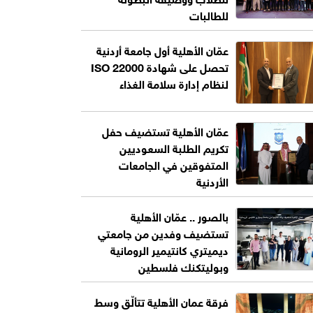
للطالبات
عمّان الأهلية أول جامعة أردنية
تحصل على شهادة ISO 22000
لنظام إدارة سلامة الغذاء
عمّان الأهلية تستضيف حفل
تكريم الطلبة السعوديين
المتفوقين في الجامعات
الأردنية
بالصور .. عمّان الأهلية
تستضيف وفدين من جامعتي
ديميتري كانتيمير الرومانية
وبوليتكنك فلسطين
فرقة عمان الأهلية تتألّق وسط