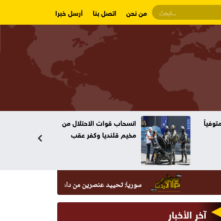
من نحن
اتصل بنا
أرسل خبرا
وفياً
انسحاب قوات الاحتلال من
مخيم قلنديا وكفر عقب
سوريا: تحييد عنصرين من داعش حاولا زرع عبوة في السيدة زينب
آخر الأخبار