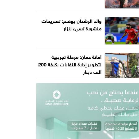
والد الرشدان يوضح: تصريحات
منشورة تسيء لنزار
أمانة عمان: مرحلة تجريبية
لتطوير إدارة النفايات بكلفة 200
ألف دينار