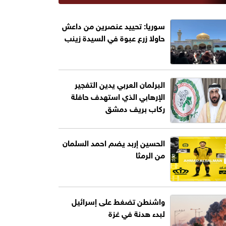
سوريا: تحييد عنصرين من داعش
حاولا زرع عبوة في السيدة زينب
البرلمان العربي يدين التفجير
الإرهابي الذي استهدف حافلة
ركاب بريف دمشق
الحسين إربد يضم احمد السلمان
من الرمثا
واشنطن تضغط على إسرائيل
لبدء هدنة في غزة