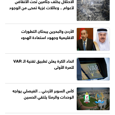
الاحتلال يخلّف جثامين تحت الأنقاض
لأعوام .. وعائلات غزية تمحى من الوجود
الأردن والبحرين يبحثان التطورات
الاقليمية وجهود استعادة الهدوء
اتحاد الكرة يعلن تطبيق تقنية الـ VAR
للمرة الأولى
كأس السوبر الأردني .. الفيصلي يواجه
الوحدات والرمثا يلتقي الحسين