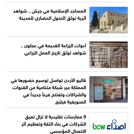
المساجد الإسلامية في جرش .. شواهد
أثرية توثق التحول الحضاري للمدينة
أدوات الزراعة القديمة في عجلون ..
شواهد توثق تاريخ العمل الزراعي
ڤاليو الأردن تواصل توسيع حضورها في
المملكة عبر شبكة متنامية من القنوات
والشراكات وتفتتح فرعاً جديداً في
الصويفية فيليج
5 ممارسات تقليدية لا تزال تعيق
الشركات في بناء الثقة وتعظيم أثر
الاتصال المؤسسي