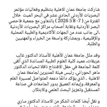
شاركت جامعة عمان الاهلية بتنظيم وفعاليات مؤتمر
البصريات الأردني الحادي عشر في البحر الميت خلال
الفترة من ( 7- 8 5 2026 ) بالتعاون مع جمعية فاحصي
البصر الأردنية ونقابة أصحاب مراكز البصريات الأردنية
،الى جانب عدد من الجهات الأكاديمية والطبية المحلية
والإقليمية ، وبمشاركة واسعة من الخبراء والمهنيين
والطلبة.
وقد مثّل جامعة عمان الأهلية الأستاذ الدكتور غالب
عريقات، عميد كلية العلوم الطبية المساندة الذي ألقى
كلمة الجامعة في حفل الافتتاح ناقلا تحيات الدكتور
ماهر الحوراني، رئيس هيئة المديرين لجامعة عمان
الاهلية ، الذي يؤكد دائمًا دعمه المتواصل لمسيرة العلم
والمعرفة، وإيمانه العميق بدور الجامعات في صناعة
المستقبل وتعزيز البحث العلمي والابتكار.
و نقل أيضا كلمات الشكر من الاستاذ الدكتور ساري