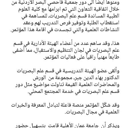
ومنوهاً أيضا الى دور جمعية فاحصي البصر الأردنية من
خلال اتفاقية التعاون التي تم ابرامها مع كلية العلوم
الطبية المساندة قسم علم البصريات، للمساهمة في
استقطاب الطلبة وتوفير فرص التدريب لهم وعقد
النشاطات العلمية والتي تجسدت في اقامة هذا المؤتمر.
هذا، وقد ساهم عدد من أعضاء الهيئة الأدارية في قسم
علم البصريات في لجان التنظيم والاستقبال، مما أضفى
طابعاً مهنياً راقياً على فعاليات المؤتمر.
وألقى عضو الهيئة التدريسية في قسم علم البصريات
الدكتور بهاء الدين جبر، مجموعة من الورش
والمحاضرات العلمية القيمة تناولت مواضيع مثل دور
قسم علم البصريات في خدمة المجتمع المحلي.
وقد شكّل المؤتمر منصة فاعلة لتبادل المعرفة والخبرات
العلمية في مجال البصريات.
ويذكر أن جامعة عمان الأهلية قامت بتسهيل حضور