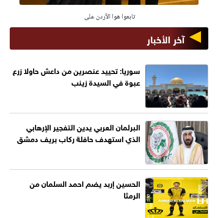
تابعوا هوا الأردن على
آخر الأخبار
سوريا: تحييد عنصرين من داعش حاولا زرع
عبوة في السيدة زينب
البرلمان العربي يدين التفجير الإرهابي
الذي استهدف حافلة ركاب بريف دمشق
الحسين إربد يضم احمد السلمان من
الرمثا