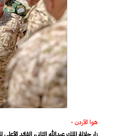
هوا الأردن -
زار جلالة الملك عبدﷲ الثاني، القائد الأعلى ل