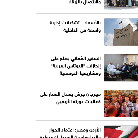
والاتصال بالزرقاء
بالأسماء .. تشكيلات إدارية
واسعة في الداخلية
السفير العُماني يطلع على
إنجازات "البوتاس العربية"
ومشاريعها التوسعية
مهرجان جرش يسدل الستار على
فعاليات دورته الأربعين
الأردن ومصر: اعتماد الحوار
والدبلوماسية السبيل لاستعادة