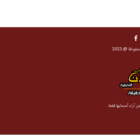
فوظة @ 2023
 عن آراء أصحابها فقط