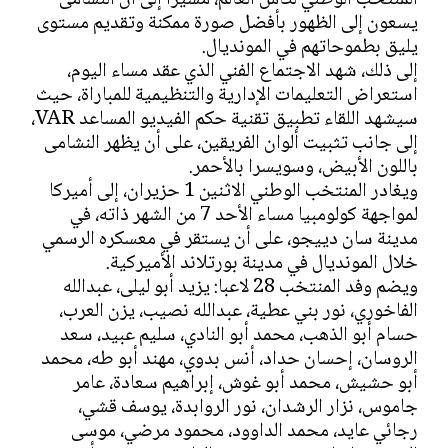
المنتخب الوطني لكأس العالم، مشيراً إلى أن النشامى
يسعون إلى الظهور بأفضل صورة ممكنة وتقديم مستوى
يليق بطموحاتهم في المونديال.
إلى ذلك، شهد الاجتماع الفني الذي عقد مساء اليوم،
استعراض التعليمات الإدارية والتنظيمية للمباراة، حيث
سيشهد اللقاء تطبيق تقنية حكم الفيديو المساعد VAR،
إلى جانب تثبيت ألوان الفريقين، على أن يظهر النشامى
باللون الأبيض، وسويسرا بالأحمر.
ويغادر المنتخب الوطني الاثنين 1 حزيران، إلى أميركا
لمواجهة كولومبيا مساء الأحد 7 من الشهر ذاته، في
مدينة سان دييجو، على أن يستقر في معسكره الرسمي
خلال المونديال في مدينة بورتلاند الأميركية.
ويضم وفد المنتخب 28 لاعبا: يزيد أبو ليلى، عبدالله
الفاخوري، نور بني عطية، عبدالله نصيب، يزن العرب،
حسام أبو الذهب، محمد أبو النادي، سليم عبيد، سعد
الروسان، إحسان حداد، أنس بدوي، مهند أبو طه، محمد
أبو حشيش، محمد أبو غوش، إبراهيم سعادة، عامر
جاموس، نزار الرشدان، نور الروابدة، يوسف قشي،
رجائي عايد، محمد الداوود، محمود مرضي، موسى