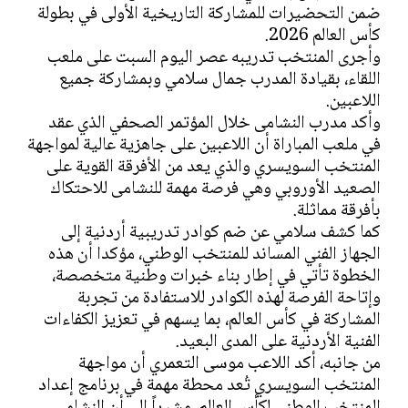
ضمن التحضيرات للمشاركة التاريخية الأولى في بطولة
كأس العالم 2026.
وأجرى المنتخب تدريبه عصر اليوم السبت على ملعب
اللقاء، بقيادة المدرب جمال سلامي وبمشاركة جميع
اللاعبين.
وأكد مدرب النشامى خلال المؤتمر الصحفي الذي عقد
في ملعب المباراة أن اللاعبين على جاهزية عالية لمواجهة
المنتخب السويسري والذي يعد من الأفرقة القوية على
الصعيد الأوروبي وهي فرصة مهمة للنشامى للاحتكاك
بأفرقة مماثلة.
كما كشف سلامي عن ضم كوادر تدريبية أردنية إلى
الجهاز الفني المساند للمنتخب الوطني، مؤكدا أن هذه
الخطوة تأتي في إطار بناء خبرات وطنية متخصصة،
وإتاحة الفرصة لهذه الكوادر للاستفادة من تجربة
المشاركة في كأس العالم، بما يسهم في تعزيز الكفاءات
الفنية الأردنية على المدى البعيد.
من جانبه، أكد اللاعب موسى التعمري أن مواجهة
المنتخب السويسري تُعد محطة مهمة في برنامج إعداد