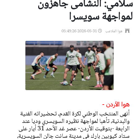
سلامي: النشامى جاهزون
لمواجهة سويسرا
هوا الملاعب
2026-05-31 05:49:26
هوا الأردن -
أنهى المنتخب الوطني لكرة القدم، تحضيراته الفنية
والبدنية، تأهبا لمواجهة نظيره السويسري وديا عند
الرابعة -بتوقيت الأردن- عصر غد الأحد 31 أيار على
ستاد كيوبين بارك في مدينة سانت جالن السويسرية،