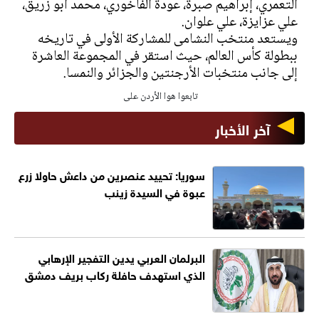
التعمري، إبراهيم صبرة، عودة الفاخوري، محمد أبو زريق،
علي عزايزة، علي علوان.
ويستعد منتخب النشامى للمشاركة الأولى في تاريخه
ببطولة كأس العالم، حيث استقر في المجموعة العاشرة
إلى جانب منتخبات الأرجنتين والجزائر والنمسا.
تابعوا هوا الأردن على
آخر الأخبار
سوريا: تحييد عنصرين من داعش حاولا زرع
عبوة في السيدة زينب
البرلمان العربي يدين التفجير الإرهابي
الذي استهدف حافلة ركاب بريف دمشق