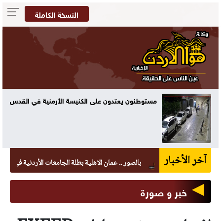
النسخة الكاملة
دس
الباقورة تسجل أعلى درجة حرارة في المملكة بـ44.7
مئوية
آخر الأخبار
بالصور .. عمان الاهلية بطلة الجامعات الأردنية في الكراتيه للط
خبر و صورة