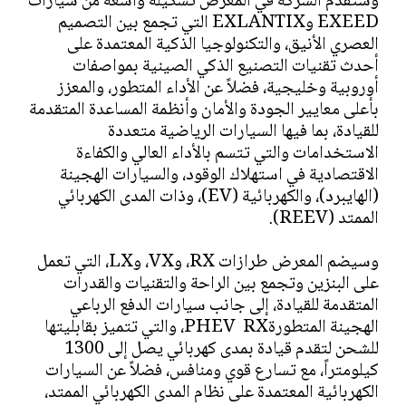
وستقدم الشركة في المعرض تشكيلة واسعة من سيارات
EXEED وEXLANTIX التي تجمع بين التصميم
العصري الأنيق، والتكنولوجيا الذكية المعتمدة على
أحدث تقنيات التصنيع الذكي الصينية بمواصفات
أوروبية وخليجية، فضلاً عن الأداء المتطور، والمعزز
بأعلى معايير الجودة والأمان وأنظمة المساعدة المتقدمة
للقيادة، بما فيها السيارات الرياضية متعددة
الاستخدامات والتي تتسم بالأداء العالي والكفاءة
الاقتصادية في استهلاك الوقود، والسيارات الهجينة
(الهايبرد)، والكهربائية (EV)، وذات المدى الكهربائي
الممتد (REEV).
وسيضم المعرض طرازات RX، وVX، وLX، التي تعمل
على البنزين وتجمع بين الراحة والتقنيات والقدرات
المتقدمة للقيادة، إلى جانب سيارات الدفع الرباعي
الهجينة المتطورةPHEV RX، والتي تتميز بقابليتها
للشحن لتقدم قيادة بمدى كهربائي يصل إلى 1300
كيلومتراً، مع تسارع قوي ومنافس، فضلاً عن السيارات
الكهربائية المعتمدة على نظام المدى الكهربائي الممتد،