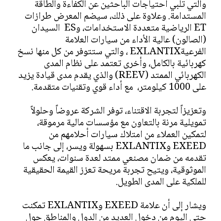
والتي تلبي احتياجات الباحثين عن الكفاءة والطاقة
المستدامة. وعلاوة على ذلك، سيضم المعرض طرازات
ET الرياضية متعددة الاستخدامات، وES السيدان
(الصالون) عالية الأداء من سيارات العلامة
الفرعيةEXLANTIX ، والتي ستتوفر من كل منها نسخ
كهربائية بالكامل، وأخرى تعتمد على نظام المدى
الكهربائي الممتد (REEV) والذي يقدم مدى قيادة يزيد
على 1000 كيلومتر، مع أداء قوي وتقنيات متقدمة.
وتعزيزاً لتجربة الاقتناء، توفر الشركة عروضاً وحلولاً
تمويلية مرنة بالتعاون مع مؤسسات مالية مرموقة،
لتمكين العملاء من امتلاك سيارات أحلامهم من
EXEED وEXLANTIX بسهولة ويسر، إلى جانب ما
تقدمه من ضمان مصنعي ممتد لعدة سنوات، يعكس
الموثوقية، ويتيح تجربة مريحة تعزز القيمة الحقيقية
للملكية على المدى الطويل.
ويشار إلى أن علامة EXEED وEXLANTIX تمكنت
حتى اليوم من دخول العديد من الدول والمناطق حول