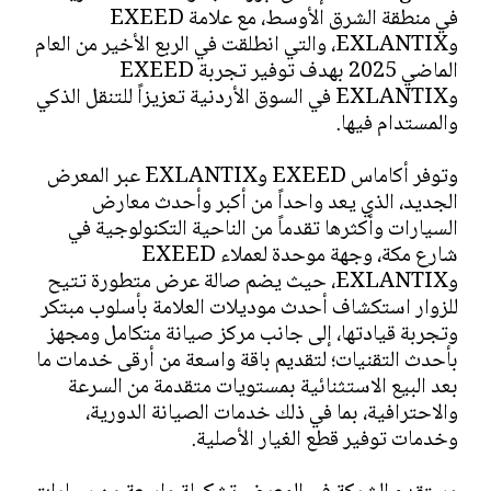
في منطقة الشرق الأوسط، مع علامة EXEED
وEXLANTIX، والتي انطلقت في الربع الأخير من العام
الماضي 2025 بهدف توفير تجربة EXEED
وEXLANTIX في السوق الأردنية تعزيزاً للتنقل الذكي
والمستدام فيها.
وتوفر أكاماس EXEED وEXLANTIX عبر المعرض
الجديد، الذي يعد واحداً من أكبر وأحدث معارض
السيارات وأكثرها تقدماً من الناحية التكنولوجية في
شارع مكة، وجهة موحدة لعملاء EXEED
وEXLANTIX، حيث يضم صالة عرض متطورة تتيح
للزوار استكشاف أحدث موديلات العلامة بأسلوب مبتكر
وتجربة قيادتها، إلى جانب مركز صيانة متكامل ومجهز
بأحدث التقنيات؛ لتقديم باقة واسعة من أرقى خدمات ما
بعد البيع الاستثنائية بمستويات متقدمة من السرعة
والاحترافية، بما في ذلك خدمات الصيانة الدورية،
وخدمات توفير قطع الغيار الأصلية.