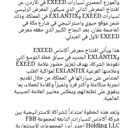
والموزع الحصري لسيارات EXEED في الأردن، عن
افتتاح المعرض الثاني الذي سيكون المعرض الرئيسي
لسيارات EXEED وEXLANTIX في المملكة، وذلك
ضمن موقع حيوي واستراتيجي في شارع مكة في
العاصمة عمّان، بعد النجاح الكبير الذي حققه معرض
EXEED الأول في العبدلي.
هذا ويأتي افتتاح معرض أكاماس EXEED
وEXLANTIX الجديد في سياق خطة التوسع التي
تقودها الشركة، بهدف تعزيز حضور علامة EXEED
وعلامتها الفرعية EXLANTIX لمواكبة الطلب
المتنامي على سياراتها في المملكة، من خلال تقديم
تجربة متكاملة وأكثر قرباً وتميزاً وكفاءة للعملاء، بما
يتفوق على تطلعاتهم، ويعكس معايير العلامة الصينية
العالمية.
وتعد هذه الخطوة امتداداً للشراكة الاستراتيجية بين
شركة أكاماس للسيارات، التابعة لمجموعة FBB
Holding LLC إحدى أبرز المجموعات الاستثمارية