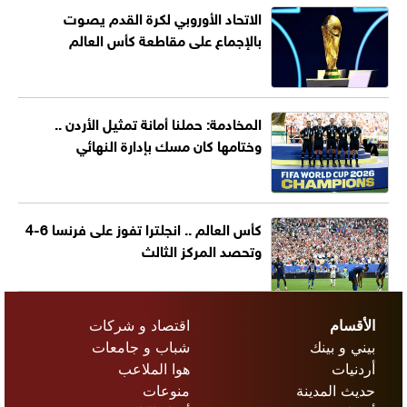
الاتحاد الأوروبي لكرة القدم يصوت
بالإجماع على مقاطعة كأس العالم
المخادمة: حملنا أمانة تمثيل الأردن ..
وختامها كان مسك بإدارة النهائي
كأس العالم .. انجلترا تفوز على فرنسا 6-4
وتحصد المركز الثالث
الأقسام
اقتصاد و شركات
بيني و بينك
شباب و جامعات
أردنيات
هوا الملاعب
حديث المدينة
منوعات