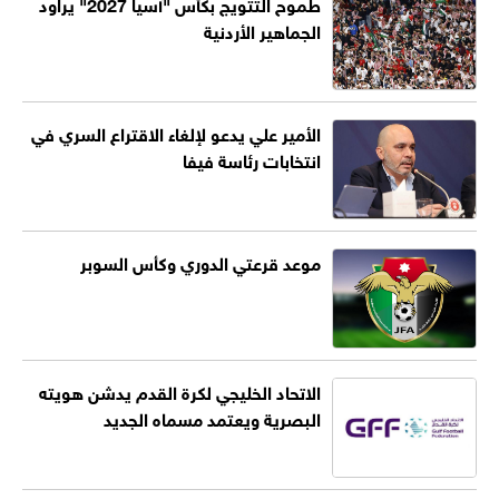
طموح التتويج بكأس "آسيا 2027" يراود
الجماهير الأردنية
الأمير علي يدعو لإلغاء الاقتراع السري في
انتخابات رئاسة فيفا
موعد قرعتي الدوري وكأس السوبر
الاتحاد الخليجي لكرة القدم يدشن هويته
البصرية ويعتمد مسماه الجديد