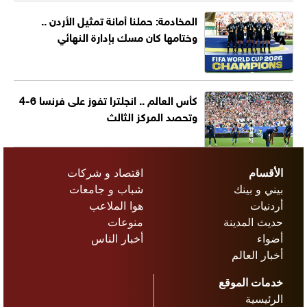
المخادمة: حملنا أمانة تمثيل الأردن ..
وختامها كان مسك بإدارة النهائي
كأس العالم .. انجلترا تفوز على فرنسا 6-4
وتحصد المركز الثالث
الأقسام
اقتصاد و شركات
بيني و بينك
شباب و جامعات
أردنيات
هوا الملاعب
حديث المدينة
منوعات
أضواء
أخبار الناس
أخبار العالم
خدمات الموقع
الرئيسية