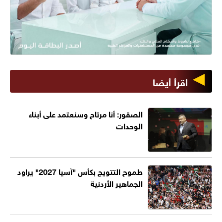
اقرأ أيضا
الصقور: أنا مرتاح وسنعتمد على أبناء
الوحدات
طموح التتويج بكأس "آسيا 2027" يراود
الجماهير الأردنية