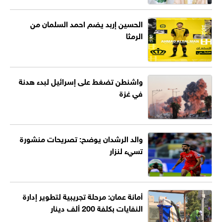
الحسين إربد يضم احمد السلمان من
الرمثا
واشنطن تضغط على إسرائيل لبدء هدنة
في غزة
والد الرشدان يوضح: تصريحات منشورة
تسيء لنزار
أمانة عمان: مرحلة تجريبية لتطوير إدارة
النفايات بكلفة 200 ألف دينار