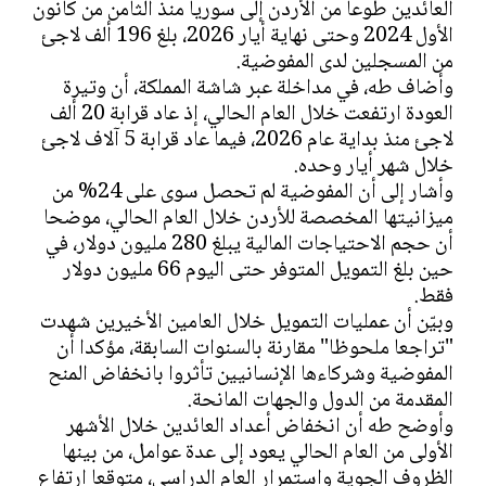
العائدين طوعا من الأردن إلى سوريا منذ الثامن من كانون
الأول 2024 وحتى نهاية أيار 2026، بلغ 196 ألف لاجئ
من المسجلين لدى المفوضية.
وأضاف طه، في مداخلة عبر شاشة المملكة، أن وتيرة
العودة ارتفعت خلال العام الحالي، إذ عاد قرابة 20 ألف
لاجئ منذ بداية عام 2026، فيما عاد قرابة 5 آلاف لاجئ
خلال شهر أيار وحده.
وأشار إلى أن المفوضية لم تحصل سوى على 24% من
ميزانيتها المخصصة للأردن خلال العام الحالي، موضحا
أن حجم الاحتياجات المالية يبلغ 280 مليون دولار، في
حين بلغ التمويل المتوفر حتى اليوم 66 مليون دولار
فقط.
وبيّن أن عمليات التمويل خلال العامين الأخيرين شهدت
"تراجعا ملحوظا" مقارنة بالسنوات السابقة، مؤكدا أن
المفوضية وشركاءها الإنسانيين تأثروا بانخفاض المنح
المقدمة من الدول والجهات المانحة.
وأوضح طه أن انخفاض أعداد العائدين خلال الأشهر
الأولى من العام الحالي يعود إلى عدة عوامل، من بينها
الظروف الجوية واستمرار العام الدراسي، متوقعا ارتفاع