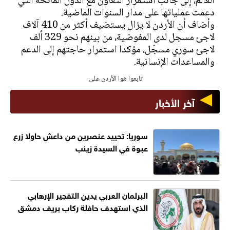
العالم، إلى جانب استمرار التعاون مع الدول المانحة التي
دعمت عملياتها على مدار السنوات الماضية.
وأضاف أن الأردن لا يزال يستضيف أكثر من 410 آلاف
لاجئ مسجل لدى المفوضية، من بينهم نحو 329 ألف
لاجئ سوري مسجّل، مؤكدا استمرار حاجتهم إلى الدعم
والمساعدات الإنسانية.
تابعوا هوا الأردن على
آخر الأخبار
سوريا: تحييد عنصرين من داعش حاولا زرع
عبوة في السيدة زينب
البرلمان العربي يدين التفجير الإرهابي
الذي استهدف حافلة ركاب بريف دمشق