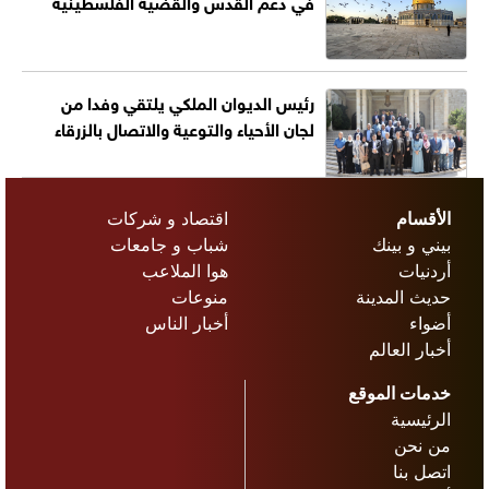
في دعم القدس والقضية الفلسطينية
رئيس الديوان الملكي يلتقي وفدا من
لجان الأحياء والتوعية والاتصال بالزرقاء
الأقسام
اقتصاد و شركات
بيني و بينك
شباب و جامعات
أردنيات
هوا الملاعب
حديث المدينة
منوعات
أضواء
أخبار الناس
أخبار العالم
خدمات الموقع
الرئيسية
من نحن
اتصل بنا