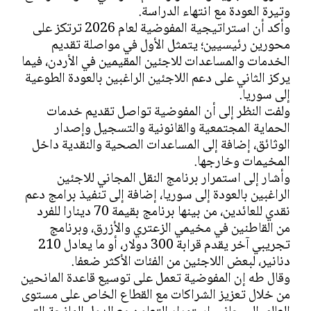
وتيرة العودة مع انتهاء الدراسة.
وأكد أن استراتيجية المفوضية لعام 2026 ترتكز على
محورين رئيسيين؛ يتمثل الأول في مواصلة تقديم
الخدمات والمساعدات للاجئين المقيمين في الأردن، فيما
يركز الثاني على دعم اللاجئين الراغبين بالعودة الطوعية
إلى سوريا.
ولفت النظر إلى أن المفوضية تواصل تقديم خدمات
الحماية المجتمعية والقانونية والتسجيل وإصدار
الوثائق، إضافة إلى المساعدات الصحية والنقدية داخل
المخيمات وخارجها.
وأشار إلى استمرار برنامج النقل المجاني للاجئين
الراغبين بالعودة إلى سوريا، إضافة إلى تنفيذ برامج دعم
نقدي للعائدين، من بينها برنامج بقيمة 70 دينارا للفرد
من القاطنين في مخيمي الزعتري والأزرق، وبرنامج
تجريبي آخر يقدم قرابة 300 دولار، أو ما يعادل 210
دنانير، لبعض اللاجئين من الفئات الأكثر ضعفا.
وقال طه إن المفوضية تعمل على توسيع قاعدة المانحين
من خلال تعزيز الشراكات مع القطاع الخاص على مستوى