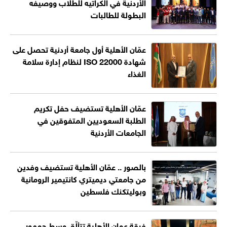
الأردنية في الكراتيه للطلاب ووصيفه
البطولة للطالبات
عمّان الأهلية أول جامعة أردنية تحصل على
شهادة ISO 22000 لنظام إدارة سلامة
الغذاء
عمّان الأهلية تستضيف حفل تكريم
الطلبة السعوديين المتفوقين في
الجامعات الأردنية
بالصور .. عمّان الأهلية تستضيف وفدين
من جامعتي ديميتري كانتيمير الرومانية
وبوليتكنك فلسطين
فرقة عمان الأهلية تتألّق وسط جمهور