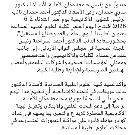
مندوبًا عن رئيس جامعة عمّان الأهلية الأستاذ الدكتور
ساري حمدان ، رعى الأستاذ الدكتور أحمد حمدان نائب
الرئيس للشؤون الأكاديمية يوم أمس الثلاثاء 2-6-
2026 افتتاح اليوم العلمي لكلية العلوم الطبية المساندة
بعنوان "طلبتنا اليوم... علماء الغد وصنّاع المستقبل"،
بحضورسعادة النائب الدكتور أحمد السراحنة رئيس
اللجنة الصحية في مجلس النواب الأردني ، إلى جانب
عدد من عمداء الكليات والأكاديميين والمتخصصين
وممثلي المؤسسات الصحية والشركات الداعمة، وأعضاء
الهيئتين التدريسية والإدارية وطلبة الكلية.
وأكد عميد كلية العلوم الطبية المساندة الأستاذ الدكتور
غالب عريقات، في كلمته الافتتاحية، أن تنظيم هذا اليوم
العلمي يأتي انسجامًا مع رؤية جامعة عمّان الأهلية
الرامية إلى دعم البحث العلمي والابتكار، وتعزيز البيئة
الأكاديمية المحفزة للإبداع والتميز، بما يسهم في إعداد
كوادر مؤهلة قادرة على مواكبة التطورات المتسارعة في
مجالات العلوم الطبية المساندة.