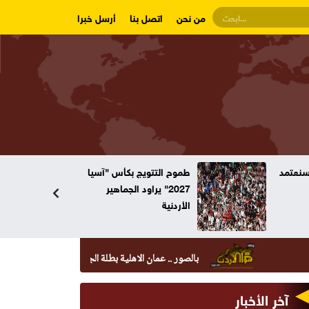
من نحن
اتصل بنا
أرسل خبرا
وسنعتمد
طموح التتويج بكأس "آسيا
2027" يراود الجماهير
الأردنية
بالصور .. عمان الاهلية بطلة الجامعات الأردنية في الكراتيه ل
آخر الأخبار