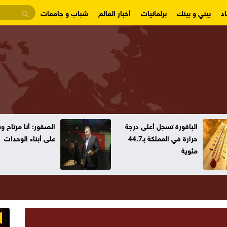
د
بيني و بينك
برلمانيات
أخبار العالم
شباب و جامعات
الباقورة تسجل أعلى درجة
الصقور: أنا مرتاح 
حرارة في المملكة بـ44.7
على أبناء الوحدات
مئوية