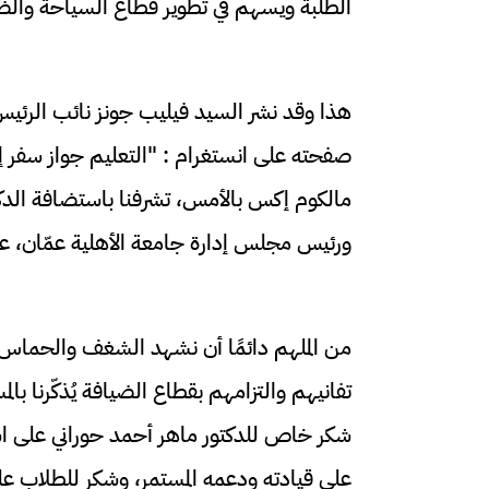
الطلبة ويسهم في تطوير قطاع السياحة والضي
هذا وقد نشر السيد فيليب جونز نائب الرئيس 
صفحته على انستغرام : "التعليم جواز سفر إل
مالكوم إكس بالأمس، تشرفنا باستضافة الدك
ورئيس مجلس إدارة جامعة الأهلية عمّان، على
من الملهم دائمًا أن نشهد الشغف والحماس وا
تفانيهم والتزامهم بقطاع الضيافة يُذكّرنا بال
شكر خاص للدكتور ماهر أحمد حوراني على است
على قيادته ودعمه المستمر، وشكر للطلاب ع