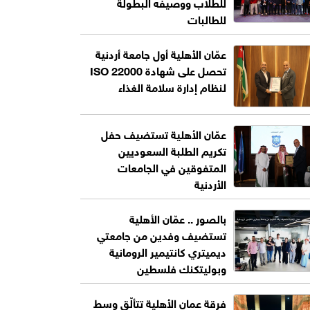
للطلاب ووصيفه البطولة
للطالبات
عمّان الأهلية أول جامعة أردنية
تحصل على شهادة ISO 22000
لنظام إدارة سلامة الغذاء
عمّان الأهلية تستضيف حفل
تكريم الطلبة السعوديين
المتفوقين في الجامعات
الأردنية
بالصور .. عمّان الأهلية
تستضيف وفدين من جامعتي
ديميتري كانتيمير الرومانية
وبوليتكنك فلسطين
فرقة عمان الأهلية تتألّق وسط