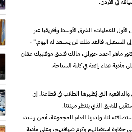
افة في الأردن.
الأول للعمليات، الشرق الأوسط وأفريقيا عبر
ى المستقبل، فالغد ملك لمن يستعد له اليوم." -
تور ماهر أحمد حوراني، مالك فندق موفنبيك عمّان
 مأدبة غداء رائعة في كلية السياحة.
لدافعية التي يُظهرها الطلاب في قطاعنا. إن
مستقبل المشرق الذي ينتظر مهنتنا.
ضافته لنا، ولمديرنا العام للمجموعة، أيمن رشيد،
لى حفاوة استقبالهم وكرم ضيافتهم، وعلى مأدبة