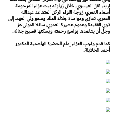
وفي منطقة دير يوسف في لواء المزار الشمالي بمحافظة
إربد، نقل العيسوي، خلال زيارته بيت عزاء المرحومة
أسماء العمري، زوجة اللواء الركن المتقاعد عبدالله
العمري، تعازي ومواساة جلالة الملك وسمو ولي العهد، إلى
ذوي الفقيدة وعموم عشيرة العمري، سائلا المولى عز
وجل أن يتغمدها بواسع رحمته ويسكنها فسيح جنانه.
كما قدم واجب العزاء إمام الحضرة الهاشمية الدكتور
أحمد الخلايلة.