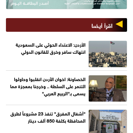
اقرأ أيضا
الأردن: الاعتداء الحوثي على السعودية
انتهاك سافر وخرق للقانون الدولي
الخصاونة: اخوان الأردن انقلبوا وحاولوا
التنمر على السلطة .. وخرجنا بمعجزة مما
يسمى بـ"الربيع العربي"
"أشغال المفرق" تنفذ 23 مشروعاً لطرق
المحافظة بكلفة 850 ألف دينار