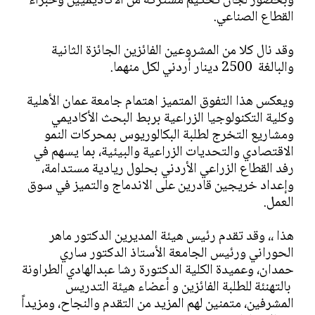
وبحضور لجان تحكيم مشتركة من الأكاديميين وخبراء
القطاع الصناعي.
وقد نال كلا من المشروعين الفائزين الجائزة الثانية
والبالغة 2500 دينار أردني لكل منهما.
ويعكس هذا التفوق المتميز اهتمام جامعة عمان الأهلية
وكلية التكنولوجيا الزراعية بربط البحث الأكاديمي
ومشاريع التخرج لطلبة البكالوريوس بمحركات النمو
الاقتصادي والتحديات الزراعية والبيئية، بما يسهم في
رفد القطاع الزراعي الأردني بحلول ريادية مستدامة،
وإعداد خريجين قادرين على الاندماج والتميز في سوق
العمل.
هذا ،، وقد تقدم رئيس هيئة المديرين الدكتور ماهر
الحوراني ورئيس الجامعة الأستاذ الدكتور ساري
حمدان، وعميدة الكلية الدكتورة رشا عبدالهادي الطراونة
بالتهنئة للطلبة الفائزين و أعضاء هيئة التدريس
المشرفين، متمنين لهم المزيد من التقدم والنجاح، ومزيداً