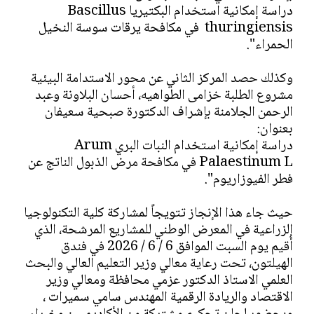
دراسة إمكانية استخدام البكتيريا Bascillus
thuringiensis في مكافحة يرقات سوسة النخيل
الحمراء".
وكذلك حصد المركز الثاني عن محور الاستدامة البيئية
مشروع الطلبة خزامى الطواهيه، أحسان البلاونة وعبد
الرحمن الجلامنة بإشراف الدكتورة صبحية سعيفان
بعنوان:
دراسة إمكانية استخدام النبات البري Arum
Palaestinum L في مكافحة مرض الذبول الناتج عن
فطر الفيوزاريوم".
حيث جاء هذا الإنجاز تتويجاً لمشاركة كلية التكنولوجيا
الزراعية في المعرض الوطني للمشاريع المرشحة، الذي
أُقيم يوم السبت الموافق 6 / 6 / 2026 في فندق
الهيلتون، تحت رعاية معالي وزير التعليم العالي والبحث
العلمي الاستاذ الدكتور عزمي محافظة ومعالي وزير
الاقتصاد والريادة الرقمية المهندس سامي سميرات ،