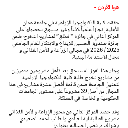
هوا الأردن -
حققت كلية التكنولوجيا الزراعية في جامعة عمان
الأهلية إنجازاً علمياً لافتاً وغير مسبوق بحصولها على
المركز الثاني في جائزة “انطلق” لمشاريع التخرج ضمن
جائزة صندوق الحسين للإبداع والابتكار للعام الجامعي
2025 / 2026 في مجالي الزراعة و الأمن الغذائي و
مجال الاستدامة البيئية.
وجاء هذا الفوز المستحق بعد تأهل مشروعين متميزين
من مشاريع تخرج طلبة كلية التكنولوجيا الزراعية
لتمثيل الجامعة ضمن قائمة أفضل عشرة مشاريع في هذا
المجال من أصل 39 مشروعاً على مستوى الجامعات
الحكومية والخاصة في المملكة.
وقد حصد المركز الثاني عن محور الزراعة والأمن الغذائي
مشروع الطالبة اية العبادي والطالب أحمد الصعيدي
بإشراف د. قصي العبدالله بعنوان: