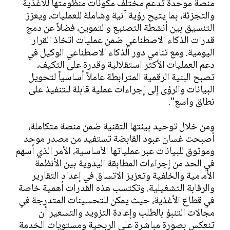
منصة موحدة تدعم مختلف مكونات منظومتها للأغذية
والتجزئة، بما يتيح رؤية آنية وشاملة للعمليات، ويعزز
التنسيق بين أنشطة التصنيع والتموين، فضلاً عن دمج
قدرات الذكاء الاصطناعي ضمن عمليات اتخاذ القرار
اليومية. ومع تنامي دور الذكاء الاصطناعي الوكيل في
دعم العمليات الأكثر استقلالية وقدرة على التكيف،
تصبح البنية الرقمية المترابطة عاملاً أساسياً لتحويل
البيانات والرؤى إلى إجراءات عملية قابلة للتنفيذ على
نطاق واسع".
ومن خلال توحيد بيئتها التقنية ضمن منصة متكاملة،
أصبحت غسان عبود القابضة تستفيد من مصدر موحد
وموثوق للبيانات عبر عملياتها الأساسية، الأمر الذي أسهم
في الحد من إجراءات المطابقة اليدوية بين الأنظمة
الأمامية والخلفية وتعزيز الاتساق في إعداد التقارير
والرقابة التشغيلية. وتكتسب هذه القدرات أهمية خاصة
في قطاع الأغذية، حيث يمكن للتحسينات المتدرجة في
مجالات التنبؤ بالطلب وإعادة التزويد والتسعير أن
تنعكس بصورة مباشرة على الربحية ومستويات الخدمة