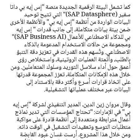
كما تشمل البيئة الرقمية الجديدة منصة "إس إيه بي داتا
سفير (SAP Datasphere)" التي تتيح توحيد
البيانات الواردة من أنظمة "إس إيه بي" والأنظمة الأخرى
ضمن بيئة بيانات متكاملة، إلى جانب قدرات " إس إيه
بي للذكاء الاصطناعي للأعمال (SAP Business AI)"
ومجموعة من حالات الاستخدام المدعومة بالذكاء
الاصطناعي. وتُسهم هذه القدرات في تعزيز دقة التنبؤ
بالطلب، وأتمتة العمليات الروتينية، واستخلاص رؤى
أعمق حول أداء سلاسل التوريد وسلوك المتعاملين. ومن
خلال هذه الإمكانات المتكاملة، تعزز المجموعة قدرتها
على اتخاذ قرارات أسرع وأكثر دقة بالاستناد إلى
البيانات عبر مختلف عملياتها التشغيلية.
وقال مروان زين الدين، المدير التنفيذي لشركة "إس إيه
بي" في الإمارات: "تحتاج المؤسسات التي تدير نماذج
أعمال مترابطة ومتعددة إلى أنظمة قادرة على مواكبة
متطلبات التوسع وتعقيدات التشغيل في الوقت ذاته.
ومن خلال هذا المشروع، أرست غسان عبود القابضة