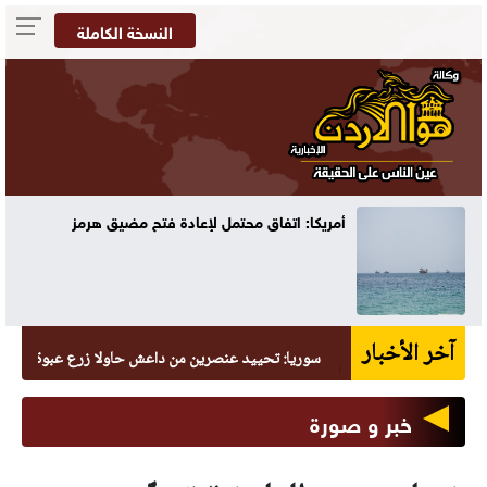
النسخة الكاملة
70 ألفا يؤدون صلاة الجمعة في المسجد الأقصى
آخر الأخبار
سوريا: تحييد عنصرين من داعش حاولا زرع عبوة في السيدة زين
خبر و صورة