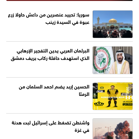
سوريا: تحييد عنصرين من داعش حاولا زرع
عبوة في السيدة زينب
البرلمان العربي يدين التفجير الإرهابي
الذي استهدف حافلة ركاب بريف دمشق
الحسين إربد يضم احمد السلمان من
الرمثا
واشنطن تضغط على إسرائيل لبدء هدنة
في غزة