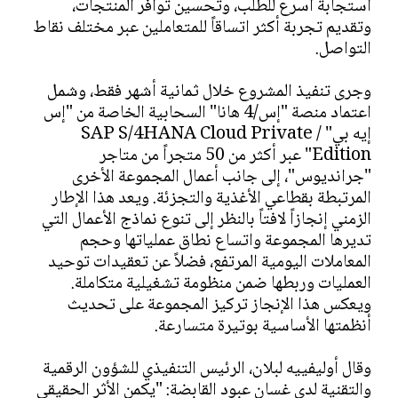
استجابة أسرع للطلب، وتحسين توافر المنتجات،
وتقديم تجربة أكثر اتساقاً للمتعاملين عبر مختلف نقاط
التواصل.
وجرى تنفيذ المشروع خلال ثمانية أشهر فقط، وشمل
اعتماد منصة "إس/4 هانا" السحابية الخاصة من "إس
إيه بي" / SAP S/4HANA Cloud Private
Edition" عبر أكثر من 50 متجراً من متاجر
"جرانديوس"، إلى جانب أعمال المجموعة الأخرى
المرتبطة بقطاعي الأغذية والتجزئة. ويعد هذا الإطار
الزمني إنجازاً لافتاً بالنظر إلى تنوع نماذج الأعمال التي
تديرها المجموعة واتساع نطاق عملياتها وحجم
المعاملات اليومية المرتفع، فضلاً عن تعقيدات توحيد
العمليات وربطها ضمن منظومة تشغيلية متكاملة.
ويعكس هذا الإنجاز تركيز المجموعة على تحديث
أنظمتها الأساسية بوتيرة متسارعة.
وقال أوليفييه لبلان، الرئيس التنفيذي للشؤون الرقمية
والتقنية لدى غسان عبود القابضة: "يكمن الأثر الحقيقي