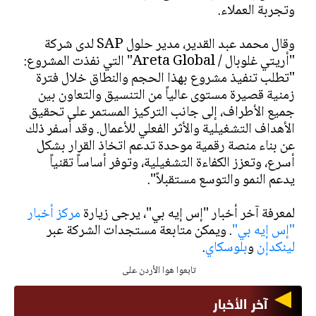
وتجربة العملاء.
وقال محمد عبد القدير، مدير حلول SAP لدى شركة
"أريتي غلوبال / Areta Global" التي نفذت المشروع:
"تطلب تنفيذ مشروع بهذا الحجم والنطاق خلال فترة
زمنية قصيرة مستوى عالياً من التنسيق والتعاون بين
جميع الأطراف، إلى جانب التركيز المستمر على تحقيق
الأهداف التشغيلية والأثر الفعلي للأعمال. وقد أسفر ذلك
عن بناء منصة رقمية موحدة تدعم اتخاذ القرار بشكل
أسرع، وتعزز الكفاءة التشغيلية، وتوفر أساساً تقنياً
يدعم النمو والتوسع مستقبلاً".
لمعرفة آخر أخبار "إس إيه بي"، يرجى زيارة
مركز أخبار
"إس إيه بي"
. ويمكن متابعة مستجدات الشركة عبر
لينكدإن
و
بلوسكاي
.
تابعوا هوا الأردن على
آخر الأخبار