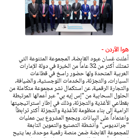
هوا الأردن -
أعلنت غسان عبود القابضة، المجموعة المتنوعة التي
تمتلك أكثر من 32 عاماً من الخبرة في دولة الإمارات
العربية المتحدة ولها حضور راسخ في قطاعات
السيارات، والتجزئة، والخدمات اللوجستية، والضيافة،
والتجارة الرقمية، عن استكمال نشر مجموعة متكاملة من
الحلول السحابية من "إس إيه بي" عبر أعمالها المرتبطة
بقطاعي الأغذية والتجزئة، وذلك في إطار استراتيجيتها
الرامية إلى بناء منظومة للأغذية والتجزئة أكثر ترابطاً
واعتماداً على البيانات. ويجمع المشروع بين عمليات
"جرانديوس" وأنشطة التصنيع والتموين التابعة
للمجموعة القابضة ضمن منصة رقمية موحدة، بما يتيح