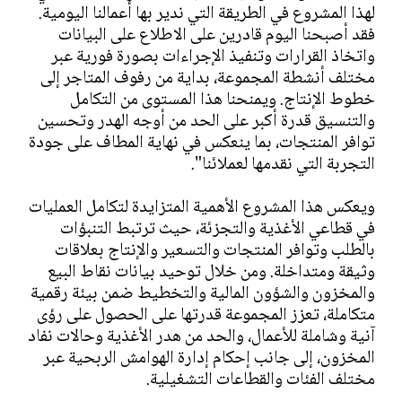
لهذا المشروع في الطريقة التي ندير بها أعمالنا اليومية.
فقد أصبحنا اليوم قادرين على الاطلاع على البيانات
واتخاذ القرارات وتنفيذ الإجراءات بصورة فورية عبر
مختلف أنشطة المجموعة، بداية من رفوف المتاجر إلى
خطوط الإنتاج. ويمنحنا هذا المستوى من التكامل
والتنسيق قدرة أكبر على الحد من أوجه الهدر وتحسين
توافر المنتجات، بما ينعكس في نهاية المطاف على جودة
التجربة التي نقدمها لعملائنا".
ويعكس هذا المشروع الأهمية المتزايدة لتكامل العمليات
في قطاعي الأغذية والتجزئة، حيث ترتبط التنبؤات
بالطلب وتوافر المنتجات والتسعير والإنتاج بعلاقات
وثيقة ومتداخلة. ومن خلال توحيد بيانات نقاط البيع
والمخزون والشؤون المالية والتخطيط ضمن بيئة رقمية
متكاملة، تعزز المجموعة قدرتها على الحصول على رؤى
آنية وشاملة للأعمال، والحد من هدر الأغذية وحالات نفاد
المخزون، إلى جانب إحكام إدارة الهوامش الربحية عبر
مختلف الفئات والقطاعات التشغيلية.