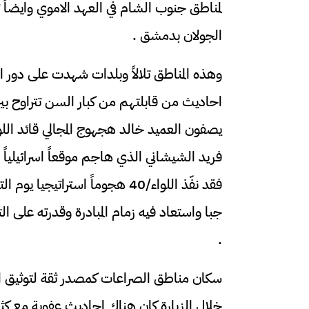
لمناطق جنوب الشام في العهد الاموي وايضاً 
الجولان بدمشق .
وهذه المناطق تلالاً وبلدات شهدت على دور ال
احاديث من قابلتهم من كبار السن تتراوح 
يصفون العميد خالد هجهوج المجالي قائد اللوا
فريد الشيشاني الذي هاجم موقعاً اسرائيلياً 
فقد نفّذ اللواء/40 هجوماً است
جبا واستعاد فيه زمام المبادرة وقدرته على الت
.
سكان مناطق الصراعات كمصدر ثقة لتوثيق ا
خلال الزيارة كان هناك احاديث عفوية مع كث