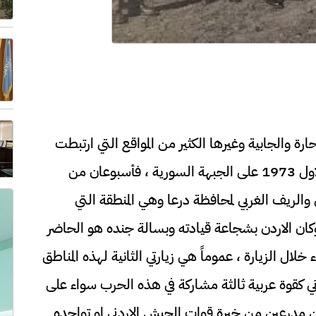
ة والجابية وغيرها الكثير من المواقع التي ارتبطت
بأسماعنا بالمشاركة الاردنية في حرب تشرين الاول 1973 على الجبهة السورية ، فأسبوعان من
والريف الغربي لمحافظة درعا وهي المنطقة التي
كان الاردن بشجاعة قيادته وبسالة جنده هو الحاضر
لال الزيارة ، عموماً هي زيارتي الثانية لهذه المناطق
دني كقوة عربية ثالثة مشاركة في هذه الحرب سواء على
ين مدرعين من خيرة قوات الجيش الاردني او تواجده