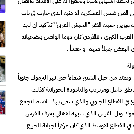
ي لحظة اشتياق لابنها وتحفيزاً له على الاقدام والقتال
س الابن ضمن العسكرية الاردنية الذي حارب في باب
 ويزين جبينه الاغر "الجيش العربي" كتأكيد ان لهذا
لعرب الكبرى ، فالأردن كان دوما الواصل بتضحياته
ى البعض جهلاً منهم او حقداً .
ولة
ويمتد من جبل الشيخ شمالاً حتى نهر اليرموك جنوباً
ناطق داعل ومزيريب واليادودة الحورانية كذلك
ع في القطاع الجنوبي والذي سمى بهذا الاسم لتجمع
يرموك وتل الفرس الذي شبهه الاهالي بعرف الفرس
ي القطاع الاوسط الذي كان مركزاً لجباية الخراج