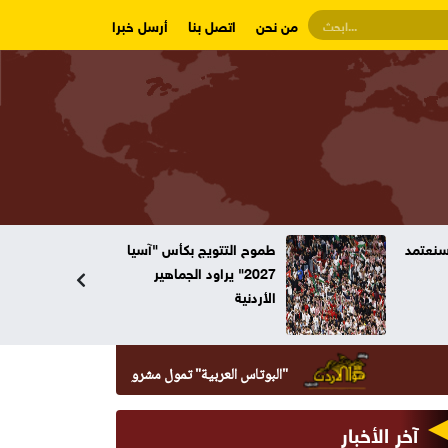
من نحن
اتصل بنا
أرسل خبرا
 "آسيا
4 أيام فاصلة .. مجلس
ير
النواب ينقلب على نفسه
"البوتاس العربية" تمول مشروع إنشاء مبنى العيادات الخارجية في مس
آخر الأخبار