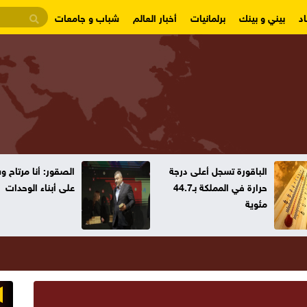
د
بيني و بينك
برلمانيات
أخبار العالم
شباب و جامعات
الصقور: أنا مرتاح وسنعتمد
طموح التتويج بكأس
على أبناء الوحدات
2027" يراود الجماه
الأردنية