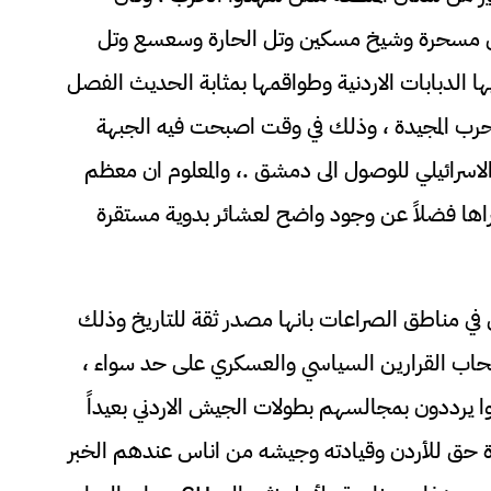
تل مسحرة وشيخ مسكين وتل الحارة وسعسع وتل
ها الدبابات الاردنية وطواقمها بمثابة الحديث الفصل
لحرب المجيدة ، وذلك في وقت اصبحت فيه الجبهة
رائيلي للوصول الى دمشق .، والمعلوم ان معظم
راها فضلاً عن وجود واضح لعشائر بدوية مستقرة
يين في مناطق الصراعات بانها مصدر ثقة للتاريخ وذلك
حاب القرارين السياسي والعسكري على حد سواء ،
وا يرددون بمجالسهم بطولات الجيش الاردني بعيداً
 حق للأردن وقيادته وجيشه من اناس عندهم الخبر