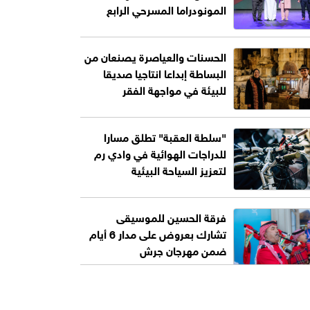
المونودراما المسرحي الرابع
الحسنات والعياصرة يصنعان من
البساطة إبداعا انتاجيا صديقا
للبيئة في مواجهة الفقر
"سلطة العقبة" تطلق مسارا
للدراجات الهوائية في وادي رم
لتعزيز السياحة البيئية
فرقة الحسين للموسيقى
تشارك بعروض على مدار 6 أيام
ضمن مهرجان جرش