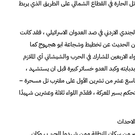
تل الحارة في القطاع الشمالي على الطريق الذي يربط
جندي الاردني في صد العدوان الاسرائيلي ، فقد كانت
بين الحديث عن تخطيط وشجاعة ابو هجهوج كما
ء الاربعين المشارك في الحرب والشيشاني أي الملازم
بدبابته وكبد العدو خسائر كبيرة قبل ان يستشهد ،
راتيجيا يوم التاسع عشر من تشرين الأول على مقترب تل مسحرة –
حكم بسير المعركة ، فقدّم اللواء ثلاثة وعشرين شهيدًا
لاحداث
ير من سكان المنطقة ممن شهدوا الحرب ، وكان