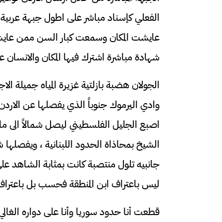
الفعلي كإسناد مباشر على اطول جبهة عربية مع
عايشت المكان وسمعت كبار السن ممن عايشوا
شهادة مباشرة اشترك فيها المكان والانسان 
الجولان هضبة بازلتية غزيرة المياه جميلة ا
وادي اليرموك جنوباً الذي يفصلها عن الاردن
اصبع الجليل الفلسطيني ليصل شمالاً الى م
الشيخ بمحاذاة الحدود اللبنانية ، ويفصلها 
جانبيه تلول منتصبة كانت بمثابة الشاهد عل
ليس باعتراف ابن المنطقة فحسب بل باعتراف 
قطعت أنا حدود سوريا وأنا على دواره الغالي