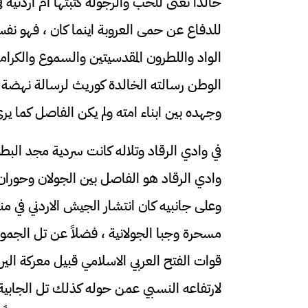
خالدًا تغنى للحب والرجولة كتبتها أم أردنية ف
للدفاع عن حمى العروبة اينما كان ، فهو نف
الواد واللطرون المقدسيتين والسموع والكرامة
الوطن رسالته الخالدة كوريث لرسالة نهضة ا
وجهده بين ابناء امته ولم يكن الفاصل كما ير
في وادي الرقاد وتلاله كانت سردية مجد البط
وادي الرقاد هو الفاصل بين الجولان وحوران 
وعلى جانبيه كان انتشار الجيش الاردني في م
مسحرة وجبا الجولانية ، فضلاً عن تل الجمو
قوات الفتح العربي الاسلامي قبيل معركة ال
لارتفاعه النسبي عمن حوله كذلك تل الجابية ف