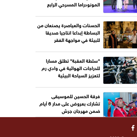
المونودراما المسرحي الرابع
الحسنات والعياصرة يصنعان من
البساطة إبداعا انتاجيا صديقا
للبيئة في مواجهة الفقر
"سلطة العقبة" تطلق مسارا
للدراجات الهوائية في وادي رم
لتعزيز السياحة البيئية
فرقة الحسين للموسيقى
تشارك بعروض على مدار 6 أيام
ضمن مهرجان جرش