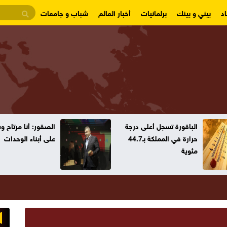
د
بيني و بينك
برلمانيات
أخبار العالم
شباب و جامعات
الباقورة تسجل أعلى درجة
الصقور: أنا مرتاح 
حرارة في المملكة بـ44.7
على أبناء الوحدات
مئوية