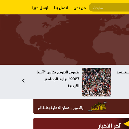
من نحن
اتصل بنا
أرسل خبرا
وسنعتمد
طموح التتويج بكأس "آسيا
2027" يراود الجماهير
الأردنية
بالصور .. عمان الاهلية بطلة الجامعات الأردنية في الكراتيه للطلاب 
آخر الأخبار