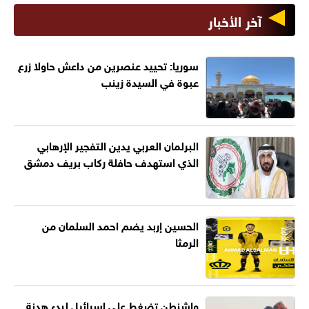
آخر الأخبار
سوريا: تحييد عنصرين من داعش حاولا زرع
عبوة في السيدة زينب
البرلمان العربي يدين التفجير الإرهابي
الذي استهدف حافلة ركاب بريف دمشق
الحسين إربد يضم احمد السلمان من
الرمثا
واشنطن تضغط على إسرائيل لبدء هدنة