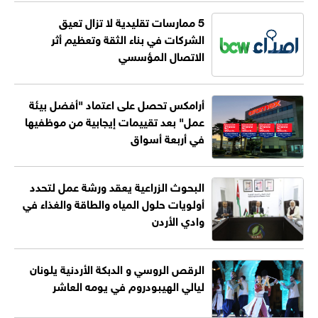
5 ممارسات تقليدية لا تزال تعيق
الشركات في بناء الثقة وتعظيم أثر
الاتصال المؤسسي
أرامكس تحصل على اعتماد "أفضل بيئة
عمل" بعد تقييمات إيجابية من موظفيها
في أربعة أسواق
البحوث الزراعية يعقد ورشة عمل لتحدد
أولويات حلول المياه والطاقة والغذاء في
وادي الأردن
الرقص الروسي و الدبكة الأردنية يلونان
ليالي الهيبودروم في يومه العاشر