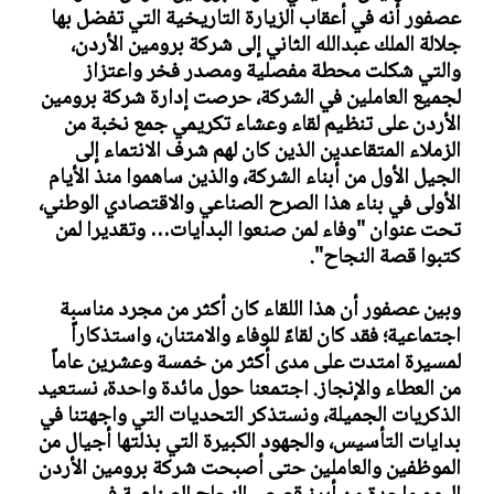
عصفور أنه في أعقاب الزيارة التاريخية التي تفضل بها
جلالة الملك عبدالله الثاني إلى شركة برومين الأردن،
والتي شكلت محطة مفصلية ومصدر فخر واعتزاز
لجميع العاملين في الشركة، حرصت إدارة شركة برومين
الأردن على تنظيم لقاء وعشاء تكريمي جمع نخبة من
الزملاء المتقاعدين الذين كان لهم شرف الانتماء إلى
الجيل الأول من أبناء الشركة، والذين ساهموا منذ الأيام
الأولى في بناء هذا الصرح الصناعي والاقتصادي الوطني،
تحت عنوان "وفاء لمن صنعوا البدايات… وتقديرا لمن
كتبوا قصة النجاح".
وبين عصفور أن هذا اللقاء كان أكثر من مجرد مناسبة
اجتماعية؛ فقد كان لقاءً للوفاء والامتنان، واستذكاراً
لمسيرة امتدت على مدى أكثر من خمسة وعشرين عاماً
من العطاء والإنجاز. اجتمعنا حول مائدة واحدة، نستعيد
الذكريات الجميلة، ونستذكر التحديات التي واجهتنا في
بدايات التأسيس، والجهود الكبيرة التي بذلتها أجيال من
الموظفين والعاملين حتى أصبحت شركة برومين الأردن