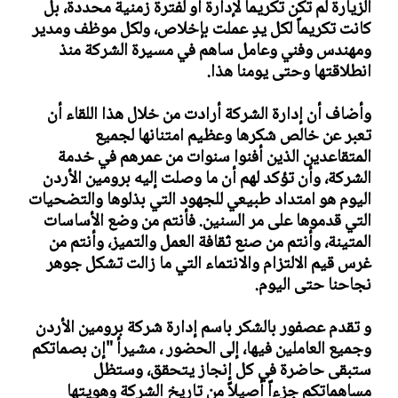
الزيارة لم تكن تكريماً لإدارة أو لفترة زمنية محددة، بل
كانت تكريماً لكل يدٍ عملت بإخلاص، ولكل موظف ومدير
ومهندس وفني وعامل ساهم في مسيرة الشركة منذ
انطلاقتها وحتى يومنا هذا.
وأضاف أن إدارة الشركة أرادت من خلال هذا اللقاء أن
تعبر عن خالص شكرها وعظيم امتنانها لجميع
المتقاعدين الذين أفنوا سنوات من عمرهم في خدمة
الشركة، وأن تؤكد لهم أن ما وصلت إليه برومين الأردن
اليوم هو امتداد طبيعي للجهود التي بذلوها والتضحيات
التي قدموها على مر السنين. فأنتم من وضع الأساسات
المتينة، وأنتم من صنع ثقافة العمل والتميز، وأنتم من
غرس قيم الالتزام والانتماء التي ما زالت تشكل جوهر
نجاحنا حتى اليوم.
و تقدم عصفور بالشكر باسم إدارة شركة برومين الأردن
وجميع العاملين فيها، إلى الحضور ، مشيرأ "إن بصماتكم
ستبقى حاضرة في كل إنجاز يتحقق، وستظل
مساهماتكم جزءاً أصيلاً من تاريخ الشركة وهويتها