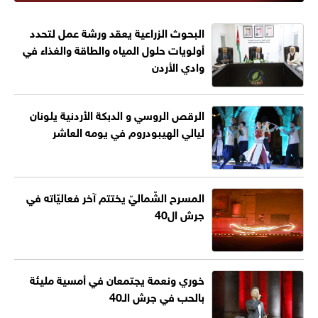
البحوث الزراعية يعقد ورشة عمل لتحدد
أولويات حلول المياه والطاقة والغذاء في
وادي الأردن
الرقص الروسي و الدبكة الأردنية يلونان
ليالي الهيبودروم في يومه العاشر
المسرح الشّماليّ يختتم آخر فعاليّاته في
جرش ال40
خوري ونعمة يجتمعان في أمسية مليئة
بالحب في جرش الـ40