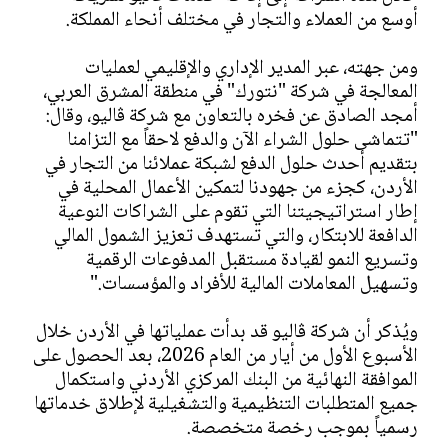
أوسع من العملاء والتجار في مختلف أنحاء المملكة.
ومن جهته، عبر المدير الإداري والإقليمي لعمليات
المعالجة في شركة "نتورك" في منطقة المشرق العربي،
أمجد الصادق عن فخره بالتعاون مع شركة ڤاليو، وقال:
"تتماشى حلول الشراء الآن والدفع لاحقاً مع التزامنا
بتقديم أحدث حلول الدفع لشبكة عملائنا من التجار في
الأردن، كجزء من جهودنا لتمكين الأعمال المحلية في
إطار استراتيجيتنا التي تقوم على الشراكات النوعية
الدافعة للابتكار، والتي تستهدف تعزيز الشمول المالي
وتسريع النمو لقيادة مستقبل المدفوعات الرقمية
وتسهيل المعاملات المالية للأفراد والمؤسسات."
ويُذكر أن شركة ڤاليو قد بدأت عملياتها في الأردن خلال
الأسبوع الأول من أيار من العام 2026، بعد الحصول على
الموافقة النهائية من البنك المركزي الأردني واستكمال
جميع المتطلبات التنظيمية والتشغيلية لإطلاق خدماتها
رسمياً بموجب رخصة متخصصة.