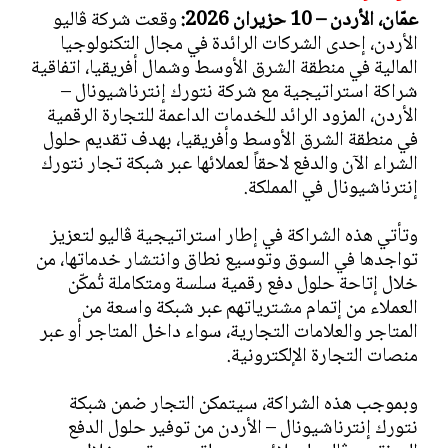
عمّان، الأردن – 10 حزيران 2026:
وقعت شركة ڤاليو
الأردن، إحدى الشركات الرائدة في مجال التكنولوجيا
المالية في منطقة الشرق الأوسط وشمال أفريقيا، اتفاقية
شراكة استراتيجية مع شركة نتورك إنترناشيونال –
الأردن، المزود الرائد للخدمات الداعمة للتجارة الرقمية
في منطقة الشرق الأوسط وأفريقيا، بهدف تقديم حلول
الشراء الآن والدفع لاحقاً لعملائها عبر شبكة تجار نتورك
إنترناشيونال في المملكة.
وتأتي هذه الشراكة في إطار استراتيجية ڤاليو لتعزيز
تواجدها في السوق وتوسيع نطاق وانتشار خدماتها، من
خلال إتاحة حلول دفع رقمية سلسة ومتكاملة تُمكّن
العملاء من إتمام مشترياتهم عبر شبكة واسعة من
المتاجر والعلامات التجارية، سواء داخل المتاجر أو عبر
منصات التجارة الإلكترونية.
وبموجب هذه الشراكة، سيتمكن التجار ضمن شبكة
نتورك إنترناشيونال – الأردن من توفير حلول الدفع