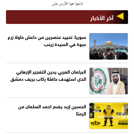
تابعوا هوا الأردن على
آخر الأخبار
سوريا: تحييد عنصرين من داعش حاولا زرع
عبوة في السيدة زينب
البرلمان العربي يدين التفجير الإرهابي
الذي استهدف حافلة ركاب بريف دمشق
الحسين إربد يضم احمد السلمان من
الرمثا