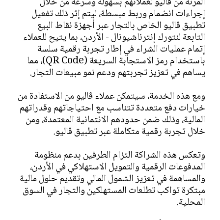
المرنة من ڤاليو لعملائهم بسهولة وسرعة من خلال
إجراءات انضمام وربط مبسطة، ليتم إثر ذلك تفعيل
تطبيق ڤاليو الخاص بالتجار عبر أجهزة نقاط البيع
التابعة لنتورك إنترناشيونال - الأردن، بما يتيح للعملاء
إتمام عمليات الشراء في إطار تجربة رقمية سلسة
باستخدام رمز الاستجابة السريعة (QR Code)، مما
يساهم في تعزيز تجربتهم ودعم نمو مبيعات التجار.
ومع هذه الخدمة، سيتمكن عملاء ڤاليو من الاستفادة من
خيارات دفع متعددة تتناسب مع احتياجاتهم وقدراتهم
المالية، وذلك ضمن حدودهم الائتمانية المعتمدة، ومن
خلال تجربة رقمية متكاملة عبر تطبيق ڤاليو.
وتعكس هذه الشراكة التزام الطرفين بدعم منظومة
المدفوعات الرقمية والتمويل الاستهلاكي في الأردن،
والمساهمة في تعزيز الشمول المالي وتقديم حلول مالية
مبتكرة تواكب تطلعات المستهلكين والتجار في السوق
المحلية.