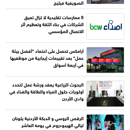
الصويفية فيليج
5 ممارسات تقليدية لا تزال تعيق
الشركات في بناء الثقة وتعظيم أثر
الاتصال المؤسسي
أرامكس تحصل على اعتماد "أفضل بيئة
عمل" بعد تقييمات إيجابية من موظفيها
في أربعة أسواق
البحوث الزراعية يعقد ورشة عمل لتحدد
أولويات حلول المياه والطاقة والغذاء في
وادي الأردن
الرقص الروسي و الدبكة الأردنية يلونان
ليالي الهيبودروم في يومه العاشر