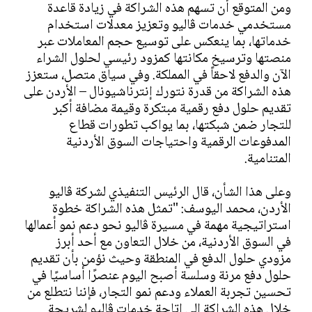
ومن المتوقع أن تسهم هذه الشراكة في زيادة قاعدة
مستخدمي خدمات ڤاليو وتعزيز معدلات استخدام
خدماتها، بما ينعكس على توسيع حجم المعاملات عبر
منصتها وترسيخ مكانتها كمزود رئيسي لحلول الشراء
الآن والدفع لاحقاً في المملكة. وفي سياق متصل، ستعزز
هذه الشراكة من قدرة نتورك إنترناشيونال – الأردن على
تقديم حلول دفع رقمية مبتكرة وقيمة مضافة أكبر
للتجار ضمن شبكتها، بما يواكب تطورات قطاع
المدفوعات الرقمية واحتياجات السوق الأردنية
المتنامية.
وعلى هذا الشأن، قال الرئيس التنفيذي لشركة ڤاليو
الأردن، محمد اليوسف: "تمثل هذه الشراكة خطوة
استراتيجية مهمة في مسيرة ڤاليو نحو دعم نمو أعمالها
في السوق الأردنية، من خلال التعاون مع أحد أبرز
مزودي حلول الدفع في المنطقة وحيث نؤمن بأن تقديم
حلول دفع مرنة وسلسة أصبح اليوم عنصرًا أساسيًا في
تحسين تجربة العملاء ودعم نمو التجار، فإننا نتطلع من
خلال هذه الشراكة إلى إتاحة خدمات ڤاليو لشريحة