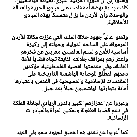
ولفتوا إلى أن الثورة العربية الكبرى، بقيادة الهاشميين،
كانت بداية نهضة أمة قامت على مبادئ الحرية والعدالة
والوحدة، وأن الأردن ما يزال متمسكاً بهذه المبادئ
الأخلاقية.
وثمنوا عالياً جهود جلالة الملك، التي عززت مكانة الأردن
المرموقة على الساحة الدولية، وحولته إلى ركيزة
أساسية للأمن والسلم العالميين، معربين عن فخرهم
واعتزازهم بمواقف جلالته الثابتة تجاه قضايا الأمة
العادلة، وفي مقدمتها القضية الفلسطينية، مؤكدين
دعمهم المطلق للوصاية الهاشمية التاريخية على
المقدسات الإسلامية والمسيحية في القدس، باعتبارها
أمانة يتوارثها الهاشميون جيلاً بعد جيل.
وعبروا عن اعتزازهم الكبير بالدور الريادي لجلالة الملكة
في دعم قضايا الطفولة وتمكين المرأة والمبادرات
الإنسانية.
كما أعربوا عن تقديرهم العميق لجهود سمو ولي العهد