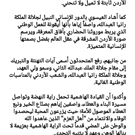
الأردن ثابتة لا تميل ولا تنحني.
كما أشاد العيسوي بالدور الإنساني النبيل لجلالة الملكة
رانيا العبدالله، واصفاً إياها بأنها أيقونة للعمل الوطني
الذي يربط موروثنا الحضاري بآفاق المعرفة، ويرسم
صورة الأردن المشرقة في عقل العالم بفضل بصمتها
الإنسانية المتميزة.
من جانبهم، رفع المتحدثون أسمى آيات التهنئة والتبريك
إلى مقام جلالة الملك عبدالله الثاني، وسمو ولي العهد،
وجلالة الملكة رانيا العبدالله، والشعب الأردني بالمناسبات
الوطنية الغالية.
وأكدوا أن القيادة الهاشمية تحمل راية النهضة وتواصل
مسيرة البناء والعطاء، واصفين إياهم بصنّاع الخير ونبع
العطاء الموصول للأمة؛ حيث يزرعون المحبة ليحصدوا
الوفاء والانتماء من "أهل العزم" الذين عاهدوا الله
والوطن على المضي قدماً تحت الراية الهاشمية بعزيمة لا
ينالها الوهن، وعهدٍ لا يثنيه التحدي.