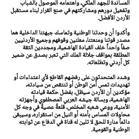
المساندة للجهد الملكي، واهتمامه الموصول بالشباب
وتفعيل دورهم ومشاركتهم في صنع القرار لبناء مستقبل
الأردن الأفضل.
وأكدوا أن وحدتنا الوطنية وتماسك جبهتنا الداخلية هما
مصدر قوتنا ومنعتنا، معلنين وقوفهم وجميع الأردنيين
صفاً واحداً خلف القيادة الهاشمية، ومجددين الثقة
المطلقة بمواقف جلالة الملك التي تعبر بصدق عن ضمير
كل أردني وتطلعاته.
وشدد المتحدثون على رفضهم القاطع لأي اعتداءات أو
تهديدات تمس أمن الوطن أو تنتقص من سيادته،
مؤكدين أن الأردن سيظل، بفضل حكمة قيادته
الهاشمية، وبسالة جيشه العربي المصطفوي وأجهزته
الأمنية، ووعي شعبه المخلص، قلعةً عصيةً في وجه كل
محاولات المساس بأمنه أو النيل من استقراره، وسيبقى
دائماً منارة للحق لا تلين له قناة في الدفاع عن ثوابته
الوطنية والقومية.