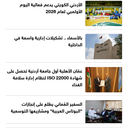
الأردني الكويتي يدعم فعالية اليوم
الأولمبي لعام 2026
بالأسماء .. تشكيلات إدارية واسعة في
الداخلية
عمّان الأهلية أول جامعة أردنية تحصل على
شهادة ISO 22000 لنظام إدارة سلامة
الغذاء
السفير العُماني يطلع على إنجازات
"البوتاس العربية" ومشاريعها التوسعية