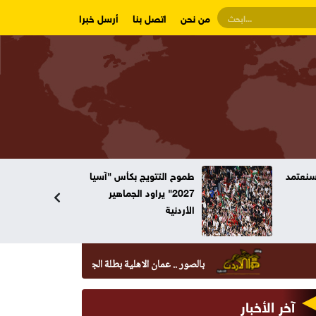
من نحن
اتصل بنا
أرسل خبرا
وسنعتمد
طموح التتويج بكأس "آسيا
2027" يراود الجماهير
الأردنية
بالصور .. عمان الاهلية بطلة الجامعات الأردنية في الكراتيه للطلاب 
آخر الأخبار