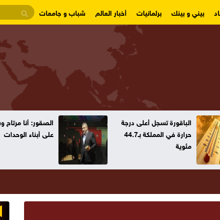
د
بيني و بينك
برلمانيات
أخبار العالم
شباب و جامعات
الباقورة تسجل أعلى درجة
الصقور: أنا مرتاح 
حرارة في المملكة بـ44.7
على أبناء الوحدات
مئوية