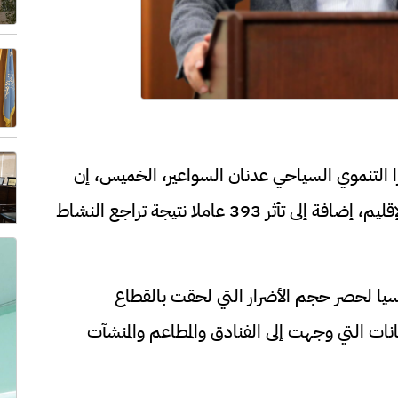
التنموي السياحي عدنان السواعير، الخميس، إن
السلطة رصدت تضرر 22 فندقا سياحيا في الإقليم، إضافة إلى تأثر 393 عاملا نتيجة تراجع النشاط
ا لحصر حجم الأضرار التي لحقت بالقطاع
انات التي وجهت إلى الفنادق والمطاعم والمنشآت