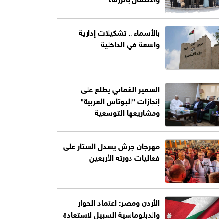
بالأسماء .. تشكيلات إدارية
واسعة في الداخلية
السفير العُماني يطلع على
إنجازات "البوتاس العربية"
ومشاريعها التوسعية
مهرجان جرش يسدل الستار على
فعاليات دورته الأربعين
الأردن ومصر: اعتماد الحوار
والدبلوماسية السبيل لاستعادة