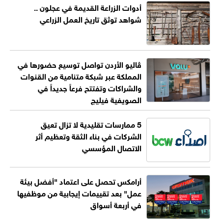
أدوات الزراعة القديمة في عجلون ..
شواهد توثق تاريخ العمل الزراعي
ڤاليو الأردن تواصل توسيع حضورها في
المملكة عبر شبكة متنامية من القنوات
والشراكات وتفتتح فرعاً جديداً في
الصويفية فيليج
5 ممارسات تقليدية لا تزال تعيق
الشركات في بناء الثقة وتعظيم أثر
الاتصال المؤسسي
أرامكس تحصل على اعتماد "أفضل بيئة
عمل" بعد تقييمات إيجابية من موظفيها
في أربعة أسواق