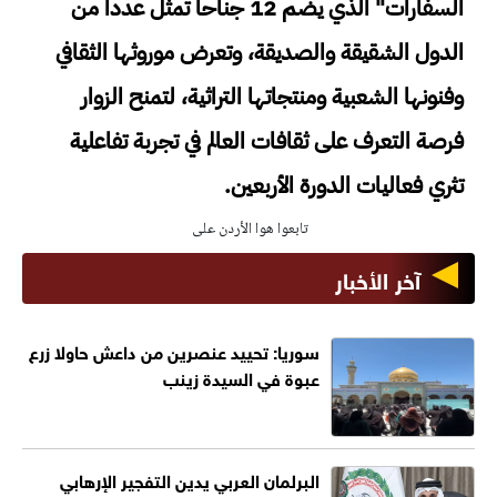
السفارات" الذي يضم 12 جناحاً تمثل عدداً من
الدول الشقيقة والصديقة، وتعرض موروثها الثقافي
وفنونها الشعبية ومنتجاتها التراثية، لتمنح الزوار
فرصة التعرف على ثقافات العالم في تجربة تفاعلية
تثري فعاليات الدورة الأربعين.
تابعوا هوا الأردن على
آخر الأخبار
سوريا: تحييد عنصرين من داعش حاولا زرع
عبوة في السيدة زينب
البرلمان العربي يدين التفجير الإرهابي