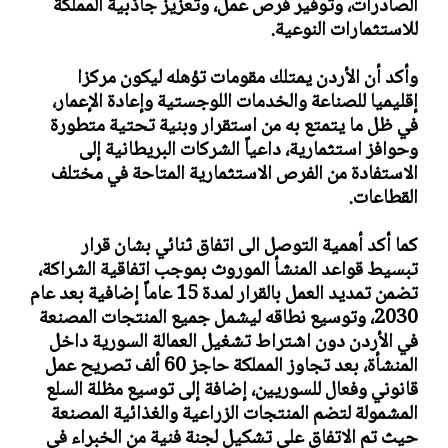
الصادرات، وتوفير فرص عمل، وتعزيز جاذبية المملكة
للاستثمارات النوعية.
وأكد أن الأردن يمتلك مقومات تؤهله ليكون مركزا
إقليميا للصناعة والخدمات اللوجستية وإعادة الإعمار،
في ظل ما يتمتع به من استقرار وبنية تحتية متطورة
وحوافز استثمارية، داعياً الشركات البريطانية إلى
الاستفادة من الفرص الاستثمارية المتاحة في مختلف
القطاعات.
كما أكد أهمية التوصل الى اتفاق ثنائي بشان قرار
تبسيط قواعد المنشأ الموروث بموجب اتفاقية الشراكة،
تضمن تمديد العمل بالقرار لمدة 15 عاماً إضافية بعد عام
2030، وتوسيع نطاقه ليشمل جميع المنتجات المصنعة
في الأردن دون اشتراط تشغيل العمالة السورية داخل
المنشأة، بعد تجاوز المملكة حاجز 60 ألف تصريح عمل
قانوني وفعال للسوريين، إضافة إلى توسيع مظلة السلع
المشمولة لتضم المنتجات الزراعية والغذائية المصنعة
حيث تم الاتفاق على تشكيل لجنة فنية من الخبراء في