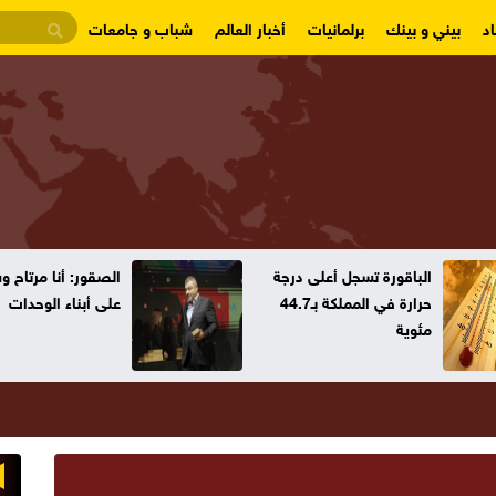
د
بيني و بينك
برلمانيات
أخبار العالم
شباب و جامعات
الباقورة تسجل أعلى درجة
الصقور: أنا مرتاح 
حرارة في المملكة بـ44.7
على أبناء الوحدات
مئوية