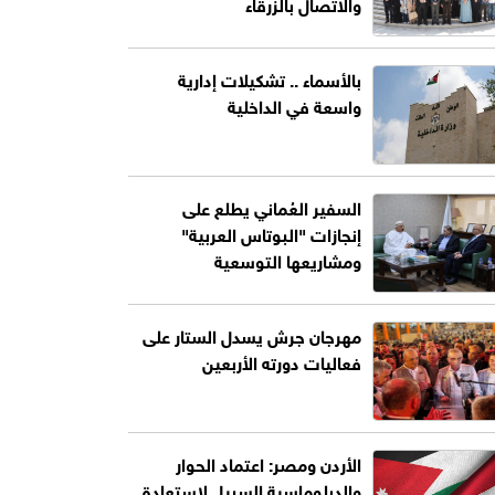
والاتصال بالزرقاء
بالأسماء .. تشكيلات إدارية
واسعة في الداخلية
السفير العُماني يطلع على
إنجازات "البوتاس العربية"
ومشاريعها التوسعية
مهرجان جرش يسدل الستار على
فعاليات دورته الأربعين
الأردن ومصر: اعتماد الحوار
والدبلوماسية السبيل لاستعادة