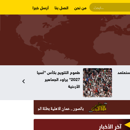
من نحن
اتصل بنا
أرسل خبرا
وسنعتمد
طموح التتويج بكأس "آسيا
2027" يراود الجماهير
الأردنية
بالصور .. عمان الاهلية بطلة الجامعات الأردنية في الكراتيه للطلاب 
آخر الأخبار